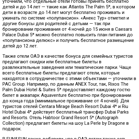
уточнили, что отдельные отели готовы принять бесплатно
детей и до 14 лет — такие как Atlantis The Palm 5*, в котором
дети в возрасте до 14 лет могут бесплатно проживать и
ужинать по системе «полупансион». «Анекс Тур» отметил и
другие бонусы для родителей с детьми — так при
бронировании проживания от 4 ночей до 15 июня в Caesars
Palace Dubai 5* можно бесплатно повысить план питания до
«полупансиона делюкс» и получить бесплатное размещение
детей до 12 лет.
Также отели ОАЭ в качестве бонуса для семейных туристов
предлагают скидки или бесплатные билеты в
развлекательные заведения или тематические парки. Чаще
всего бесплатные билеты предлагают отели, которые
находятся в сотрудничестве с этими объектами — уточнили в
PAC Group. Например, по данным ANEX Tour, так, Rixos The
Palm Dubai Hotel & Suites 5* предоставляет каждому гостю
билет в аквапарк Aquaventure бесплатно при бронировании
до конца года (минимальное проживание от 4 ночей). Для
туристов отелей Centara Mirage Beach Resort Dubai 4* и Riu
Hotel Dubai 4* действует бесплатный трансфер Dubai Parks
and Resorts. Отель Habtoor Grand Resort 5* (Autograph
Collection) предлагает билеты на шоу La Perle by Dragone в
подарок.
В FUN&SUN также добавили, что в ОАЭ летом также есть