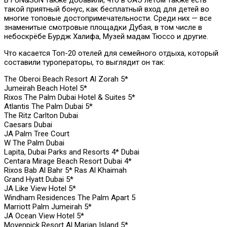
такой приятный бонус, как бесплатный вход для детей во
многие топовые достопримечательности. Среди них — все
знаменитые смотровые площадки Дубая, в том числе в
небоскрёбе Бурдж Халифа, Музей мадам Тюссо и другие.
Что касается Топ-20 отелей для семейного отдыха, который
составили туроператоры, то выглядит он так:
The Oberoi Beach Resort Al Zorah 5*
Jumeirah Beach Hotel 5*
Rixos The Palm Dubai Hotel & Suites 5*
Atlantis The Palm Dubai 5*
The Ritz Carlton Dubai
Caesars Dubai
JA Palm Tree Court
W The Palm Dubai
Lapita, Dubai Parks and Resorts 4* Dubai
Centara Mirage Beach Resort Dubai 4*
Rixos Bab Al Bahr 5* Ras Al Khaimah
Grand Hyatt Dubai 5*
JA Like View Hotel 5*
Windham Residences The Palm Apart 5
Marriott Palm Jumeirah 5*
JA Ocean View Hotel 5*
Movenpick Resort Al Marjan Island 5*