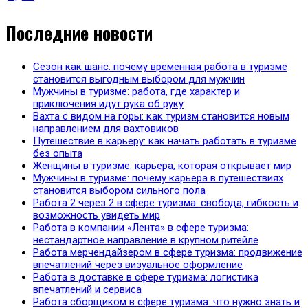
Последние новости
Сезон как шанс: почему временная работа в туризме
становится выгодным выбором для мужчин
Мужчины в туризме: работа, где характер и
приключения идут рука об руку
Вахта с видом на горы: как туризм становится новым
направлением для вахтовиков
Путешествие в карьеру: как начать работать в туризме
без опыта
Женщины в туризме: карьера, которая открывает мир
Мужчины в туризме: почему карьера в путешествиях
становится выбором сильного пола
Работа 2 через 2 в сфере туризма: свобода, гибкость и
возможность увидеть мир
Работа в компании «Лента» в сфере туризма:
нестандартное направление в крупном ритейле
Работа мерчендайзером в сфере туризма: продвижение
впечатлений через визуальное оформление
Работа в доставке в сфере туризма: логистика
впечатлений и сервиса
Работа сборщиком в сфере туризма: что нужно знать и