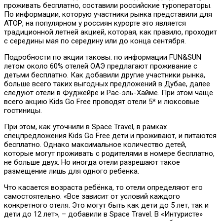
проживать бесплатно, составили российские туроператоры.
По информации, которую участники рынка представили для
АТОР, на популярном у россиян курорте это является
традиционной летней акцией, которая, как правило, проходит
с середины мая по середину или до конца сентября.
Подробности по акции таковы: по информации FUN&SUN
летом около 60% отелей ОАЭ предлагают проживание с
детьми бесплатно. Как добавили другие участники рынка,
больше всего таких выгодных предложений в Дубае, далее
следуют отели в Фуджейре и Рас-эль-Хайме. При этом чаще
всего акцию Kids Go Free проводят отели 5* и люксовые
гостиницы.
При этом, как уточнили в Space Travel, в рамках
спецпредложения Kids Go Free дети и проживают, и питаются
бесплатно. Однако максимальное количество детей,
которые могут проживать с родителями в номере бесплатно,
не больше двух. Но иногда отели разрешают такое
размещение лишь для одного ребенка.
Что касается возраста ребёнка, то отели определяют его
самостоятельно. «Все зависит от условий каждого
конкретного отеля. Это могут быть как дети до 5 лет, так и
дети до 12 лет», – добавили в Space Travel. В «Интуристе»