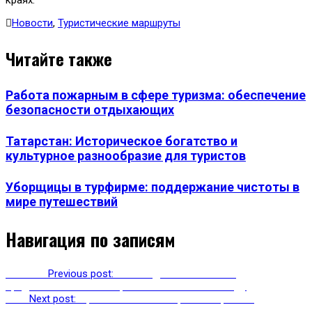
Новости
,
Туристические маршруты
Читайте также
Работа пожарным в сфере туризма: обеспечение
безопасности отдыхающих
Татарстан: Историческое богатство и
культурное разнообразие для туристов
Уборщицы в турфирме: поддержание чистоты в
мире путешествий
Навигация по записям
Previous
Previous post:
В Геленджике все также
продолжается война горожан с властями за воду
Next
Next post:
Правительство Нагорного Карабаха
поддержит туристическую отрасль