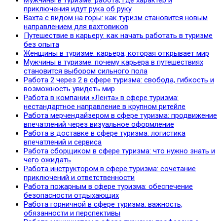
приключения идут рука об руку
Вахта с видом на горы: как туризм становится новым
направлением для вахтовиков
Путешествие в карьеру: как начать работать в туризме
без опыта
Женщины в туризме: карьера, которая открывает мир
Мужчины в туризме: почему карьера в путешествиях
становится выбором сильного пола
Работа 2 через 2 в сфере туризма: свобода, гибкость и
возможность увидеть мир
Работа в компании «Лента» в сфере туризма:
нестандартное направление в крупном ритейле
Работа мерчендайзером в сфере туризма: продвижение
впечатлений через визуальное оформление
Работа в доставке в сфере туризма: логистика
впечатлений и сервиса
Работа сборщиком в сфере туризма: что нужно знать и
чего ожидать
Работа инструктором в сфере туризма: сочетание
приключений и ответственности
Работа пожарным в сфере туризма: обеспечение
безопасности отдыхающих
Работа горничной в сфере туризма: важность,
обязанности и перспективы