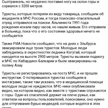
Сылтранкель, но неудачно поставил ногу на склон горы и
сорвался с 3200 метров.
Туристы, которые потеряли из виду товарища, сообщили об
инциденте в МЧС России, и тогда поисково-спасательный
отряд отправился на поиски. Альпиниста 1991 года
рождения искали пару часов, но нашли живым. Его отправили
в больницу, пока что о его состоянии здоровья ничего не
сообщается.
Также РИА Новости сообщают, что на днях с Эльбруса
эвакуировали еще троих туристов. Молодые люди
заблудились в окрестностях ледника Когутай, который
находится на высоте 2900 метров. Туристы вызвали подмогу
и МЧС по Кабардино-Балкарии и были эвакуированы на
поляну Азау.
Туристы не регистрировались на посту МЧС, и не прошли
инструктаж. О потерявшихся туристах сообщили в
инстаграме, также там указано, что в медицинской помощи
молодые люди не нуждаются. МЧС-ники опубликовали
видео, на котором видно, как вместе с туристами спускаются
с горы. Один из спасателей держит на плече ружье, как
ответили на вопросы пользователей, поисковики, оно нужно
для отпугивания бурых медведей, которые водятся в этих
краях.