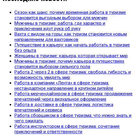
Сезон как шанс: почему временная работа в туризме
становится выгодным выбором для мужчин
Мужчины в туризме: работа, где характер и
приключения идут рука об руку
Вахта с видом на горы: как туризм становится новым
направлением для вахтовиков
Путешествие в карьеру: как начать работать в туризме
без опыта
Женщины в туризме: карьера, которая открывает мир
Мужчины в туризме: почему карьера в путешествиях
становится выбором сильного пола
Работа 2 через 2 в сфере туризма: свобода, гибкость и
возможность увидеть мир
Работа в компании «Лента» в сфере туризма:
нестандартное направление в крупном ритейле
Работа мерчендайзером в сфере туризма: продвижение
впечатлений через визуальное оформление
Работа в доставке в сфере туризма: логистика
впечатлений и сервиса
Работа сборщиком в сфере туризма: что нужно знать и
чего ожидать
Работа инструктором в сфере туризма: сочетание
приключений и ответственности