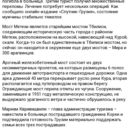
погибла в больнице. Третий турист получил множественные
переломы. Лечение потребует нескольких операций. Как
сообщило онлайн-издание «Спутник-Грузия», состояние
мужчины стабильно тяжелое.
Мост Метехи является старейшим мостом Тбилиси,
соединяющим историческую часть города с районом
Метехи, расположенном на высокой, нависающей над Курой,
скале. Когда-то он был единственным в Тбилиси мостом, но
сейчас он находится в окружении еще двух мостов – Мира и
300 арагвинцев.
Арочный железобетонный мост состоит из двух
несимметричных пролетов, на которых размещены 6 полос
для движения автотранспорта и пешеходные дорожки. Одна
арка длинной 43 метра перекрывает русло реки Кура, вторая
располагается над путепроводом на правом берегу.
Ограждающие мост перила отлиты из чугуна. Сооружение,
заменившее в 1951 году металлическую конструкцию, не
выдержало ураганного ветра и частично обрушилось в реку.
Мариам Квривишвили – глава администрации туризма –
навестила в больнице пострадавшего гражданина Кореи и
подтвердила готовность Грузии материально поддержать
семьи всех трех пострадавших.