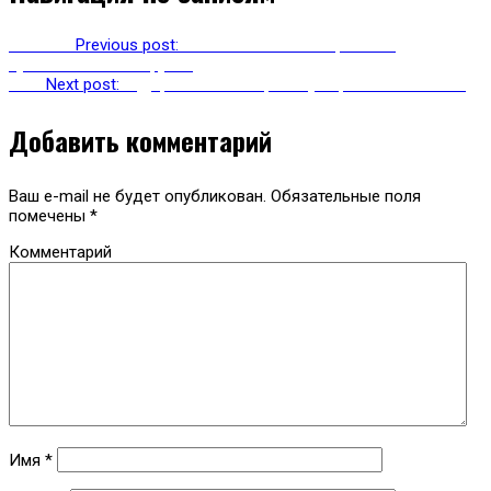
Previous
Previous post:
В России есть альтернатива
путешествиям по Грузии
Next
Next post:
В Дербенте начал работу первый этнохостел
Добавить комментарий
Ваш e-mail не будет опубликован.
Обязательные поля
помечены
*
Комментарий
Имя
*