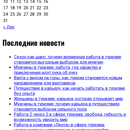
10
11
12
13
14
15
16
17
18
19
20
21
22
23
24
25
26
27
28
29
30
31
« Дек
Последние новости
Сезон как шанс: почему временная работа в туризме
становится выгодным выбором для мужчин
Мужчины в туризме: работа, где характер и
приключения идут рука об руку
Вахта с видом на горы: как туризм становится новым
направлением для вахтовиков
Путешествие в карьеру: как начать работать в туризме
без опыта
Женщины в туризме: карьера, которая открывает мир
Мужчины в туризме: почему карьера в путешествиях
становится выбором сильного пола
Работа 2 через 2 в сфере туризма: свобода, гибкость и
возможность увидеть мир
Работа в компании «Лента» в сфере туризма: