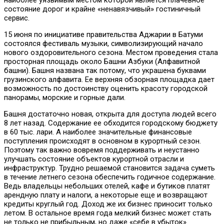
состояние дорог и крайне «ненавязчивый» гостиничный
сервис.
15 июня по инициативе правительства Аджарии в Батуми
состоялся фестиваль музыки, символизирующий начало
нового оздоровительного сезона. Местом проведения стала
просторная площадь около Башни Азбуки (Алфавитной
башни). Башня названа так потому, что украшена буквами
грузинского алфавита. Ее верхняя обзорная площадка дает
возможность по достоинству оценить красоту городской
панорамы, морские и горные дали.
Башня достаточно новая, открыта для доступа людей всего
8 лет назад. Содержание ее обходится городскому бюджету
в 60 тыс. лари. А наиболее значительные финансовые
поступления происходят в основном в курортный сезон.
Поэтому так важно вовремя поддерживать и неустанно
улучшать состояние объектов курортной отрасли и
инфраструктур. Трудно решаемой становится задача суметь
в течение летнего сезона обеспечить годичное содержание.
Ведь владельцы небольших отелей, кафе и бутиков платят
арендную плату и налоги, а некоторые еще и возвращают
кредиты круглый год. Доход же их бизнес приносит только
летом. В остальное время года мелкий бизнес может стать
не только не прибыльным, но даже «себе в убыток».