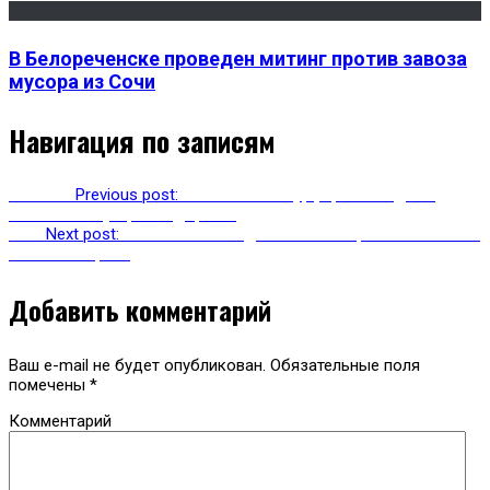
В Белореченске проведен митинг против завоза
мусора из Сочи
Навигация по записям
Previous
Previous post:
Нелегальные турфирмы создают
опасные ситуации на дорогах
Next
Next post:
Восстановлено движение по Транскавказской
автомагистрали
Добавить комментарий
Ваш e-mail не будет опубликован.
Обязательные поля
помечены
*
Комментарий