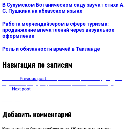
В Сухумском Ботаническом саду звучат стихи А.
С. Пушкина на абхазском языке
Работа мерчендайзером в сфере туризма:
продвижение впечатлений через визуальное
оформление
Роль и обязанности врачей в Таиланде
Навигация по записям
Previous
Previous post:
В Карачаево-Черкессии буду судить
гида за смерть двух туристок во время горного похода
Next
Next post:
В дни новогодних праздников в регионах РФ
увеличивается количество дополнительных авиарейсов и
поездов
Добавить комментарий
Ваш e-mail не будет опубликован.
Обязательные поля