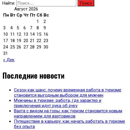
Найти:
Август 2026
Пн
Вт
Ср
Чт
Пт
Сб
Вс
1
2
3
4
5
6
7
8
9
10
11
12
13
14
15
16
17
18
19
20
21
22
23
24
25
26
27
28
29
30
31
« Дек
Последние новости
Сезон как шанс: почему временная работа в туризме
становится выгодным выбором для мужчин
Мужчины в туризме: работа, где характер и
приключения идут рука об руку
Вахта с видом на горы: как туризм становится новым
направлением для вахтовиков
Путешествие в карьеру: как начать работать в туризме
без опыта