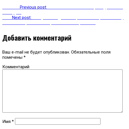
Previous
Previous post:
МЧС-ники спасли четырех туристов с
Эльбруса
Next
Next post:
Мишустин подписал проект по строительству
75-километровой велотрассы на Ставрополье
Добавить комментарий
Ваш e-mail не будет опубликован.
Обязательные поля
помечены
*
Комментарий
Имя
*