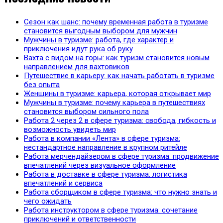
Сезон как шанс: почему временная работа в туризме
становится выгодным выбором для мужчин
Мужчины в туризме: работа, где характер и
приключения идут рука об руку
Вахта с видом на горы: как туризм становится новым
направлением для вахтовиков
Путешествие в карьеру: как начать работать в туризме
без опыта
Женщины в туризме: карьера, которая открывает мир
Мужчины в туризме: почему карьера в путешествиях
становится выбором сильного пола
Работа 2 через 2 в сфере туризма: свобода, гибкость и
возможность увидеть мир
Работа в компании «Лента» в сфере туризма:
нестандартное направление в крупном ритейле
Работа мерчендайзером в сфере туризма: продвижение
впечатлений через визуальное оформление
Работа в доставке в сфере туризма: логистика
впечатлений и сервиса
Работа сборщиком в сфере туризма: что нужно знать и
чего ожидать
Работа инструктором в сфере туризма: сочетание
приключений и ответственности