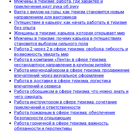
Мужчины в туризме: работа, где характер и
приключения идут рука об руку
Вахта с видом на горы: как туризм становится новым
направлением для вахтовиков
Путешествие в карьеру: как начать работать в туризме
без опыта
Женщины в туризме: карьера, которая открывает мир
Мужчины в туризме: почему карьера в путешествиях
становится выбором сильного пола
Работа 2 через 2 в сфере туризма: свобода, гибкость и
возможность увидеть мир
Работа в компании «Лента» в сфере туризма:
нестандартное направление в крупном ритейле
Работа мерчендайзером в сфере туризма: продвижение
впечатлений через визуальное оформление
Работа в доставке в сфере туризма: логистика
впечатлений и сервиса
Работа сборщиком в сфере туризма: что нужно знать и
чего ожидать
Работа инструктором в сфере туризма: сочетание
приключений и ответственности
Работа пожарным в сфере туризма: обеспечение
безопасности отдыхающих
Работа горничной в сфере туризма: важность,
обязанности и перспективы