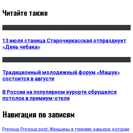
Читайте также
13 июля станица Старочеркасская отпразднует
«День чебака»
Традиционный молодежный форум «Машук»
состоится в августе
В России на популярном курорте обрушился
потолок в премиум-отеле
Навигация по записям
Previous
Previous post:
Женщины в туризме: карьера, которая