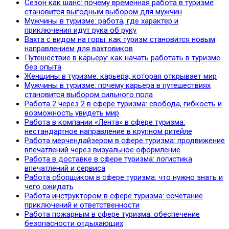
Сезон как шанс: почему временная работа в туризме
становится выгодным выбором для мужчин
Мужчины в туризме: работа, где характер и
приключения идут рука об руку
Вахта с видом на горы: как туризм становится новым
направлением для вахтовиков
Путешествие в карьеру: как начать работать в туризме
без опыта
Женщины в туризме: карьера, которая открывает мир
Мужчины в туризме: почему карьера в путешествиях
становится выбором сильного пола
Работа 2 через 2 в сфере туризма: свобода, гибкость и
возможность увидеть мир
Работа в компании «Лента» в сфере туризма:
нестандартное направление в крупном ритейле
Работа мерчендайзером в сфере туризма: продвижение
впечатлений через визуальное оформление
Работа в доставке в сфере туризма: логистика
впечатлений и сервиса
Работа сборщиком в сфере туризма: что нужно знать и
чего ожидать
Работа инструктором в сфере туризма: сочетание
приключений и ответственности
Работа пожарным в сфере туризма: обеспечение
безопасности отдыхающих