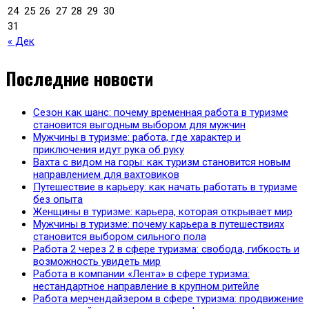
24
25
26
27
28
29
30
31
« Дек
Последние новости
Сезон как шанс: почему временная работа в туризме
становится выгодным выбором для мужчин
Мужчины в туризме: работа, где характер и
приключения идут рука об руку
Вахта с видом на горы: как туризм становится новым
направлением для вахтовиков
Путешествие в карьеру: как начать работать в туризме
без опыта
Женщины в туризме: карьера, которая открывает мир
Мужчины в туризме: почему карьера в путешествиях
становится выбором сильного пола
Работа 2 через 2 в сфере туризма: свобода, гибкость и
возможность увидеть мир
Работа в компании «Лента» в сфере туризма:
нестандартное направление в крупном ритейле
Работа мерчендайзером в сфере туризма: продвижение