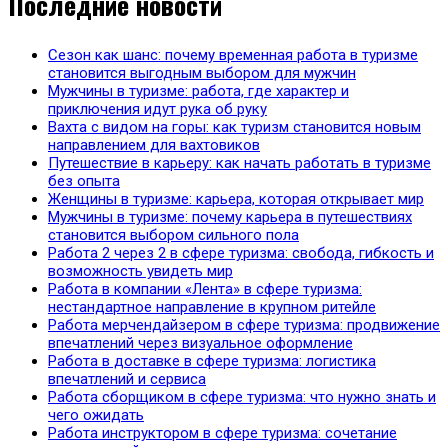
Последние новости
Сезон как шанс: почему временная работа в туризме
становится выгодным выбором для мужчин
Мужчины в туризме: работа, где характер и
приключения идут рука об руку
Вахта с видом на горы: как туризм становится новым
направлением для вахтовиков
Путешествие в карьеру: как начать работать в туризме
без опыта
Женщины в туризме: карьера, которая открывает мир
Мужчины в туризме: почему карьера в путешествиях
становится выбором сильного пола
Работа 2 через 2 в сфере туризма: свобода, гибкость и
возможность увидеть мир
Работа в компании «Лента» в сфере туризма:
нестандартное направление в крупном ритейле
Работа мерчендайзером в сфере туризма: продвижение
впечатлений через визуальное оформление
Работа в доставке в сфере туризма: логистика
впечатлений и сервиса
Работа сборщиком в сфере туризма: что нужно знать и
чего ожидать
Работа инструктором в сфере туризма: сочетание