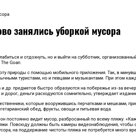
усора
ово занялись уборкой мусора
слабиться и отдохнуть, но и выйти на субботник, организован
 The Goan.
стоту природы с помощью мобильного приложения. Так, в мину
ычными туристами, но и певцами и музыкантами. При этом каж
а и др. предметов быстро образуются на побережье из-за вечер
и дорог, деньги расходуются сомнительно, утверждает издание
ственники, которые вооружившись перчатками и мешками, приво
егетарианский обед, фрукты, овощи и питьевая вода.
 он постоянно видит мусор, разбросанный по всему пляжу. «Ка
ляжи. Повсюду должны быть камеры видеонаблюдения, чтобы сл
сора, на поддержание чистоты пляжа не потребуется много вре