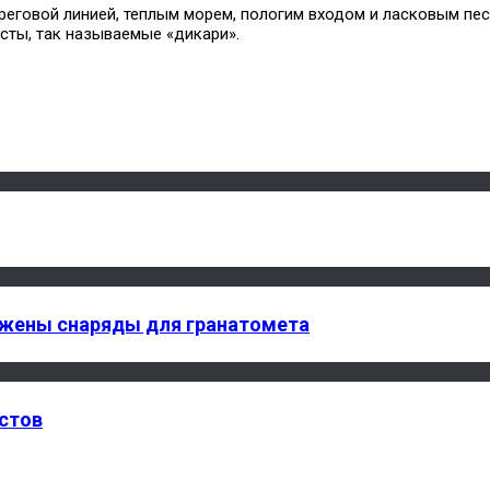
реговой линией, теплым морем, пологим входом и ласковым пес
сты, так называемые «дикари».
ужены снаряды для гранатомета
истов