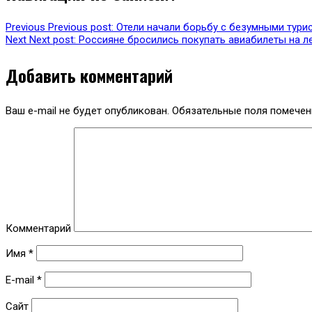
Previous
Previous post:
Отели начали борьбу с безумными тури
Next
Next post:
Россияне бросились покупать авиабилеты на л
Добавить комментарий
Ваш e-mail не будет опубликован.
Обязательные поля помече
Комментарий
Имя
*
E-mail
*
Сайт