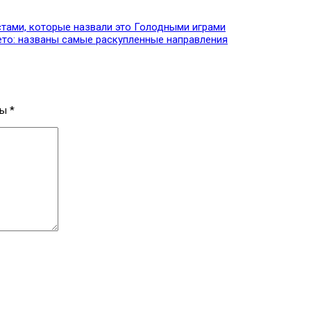
стами, которые назвали это Голодными играми
ето: названы самые раскупленные направления
ны
*