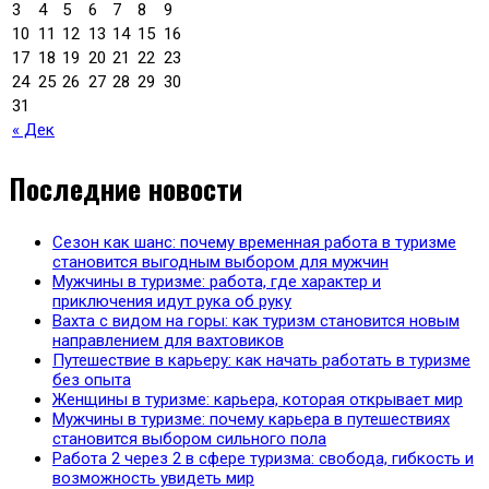
3
4
5
6
7
8
9
10
11
12
13
14
15
16
17
18
19
20
21
22
23
24
25
26
27
28
29
30
31
« Дек
Последние новости
Сезон как шанс: почему временная работа в туризме
становится выгодным выбором для мужчин
Мужчины в туризме: работа, где характер и
приключения идут рука об руку
Вахта с видом на горы: как туризм становится новым
направлением для вахтовиков
Путешествие в карьеру: как начать работать в туризме
без опыта
Женщины в туризме: карьера, которая открывает мир
Мужчины в туризме: почему карьера в путешествиях
становится выбором сильного пола
Работа 2 через 2 в сфере туризма: свобода, гибкость и
возможность увидеть мир