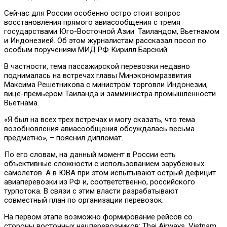
Сейчас для России особенно остро стоит вопрос
восстановления прямого авиасообщения с тремя
государствами Юго-Восточной Азии: Таиландом, Вьетнамом
и Индонезией. Об этом журналистам рассказал посол по
особым поручениям МИД РФ Кирилл Барский.
В частности, тема пассажирской перевозки недавно
поднималась на встречах главы Минэкономразвития
Максима Решетникова с министром торговли Индонезии,
вице-премьером Таиланда и замминистра промышленности
Вьетнама.
«Я был на всех трех встречах и могу сказать, что тема
возобновления авиасообщения обсуждалась весьма
предметно», – пояснил дипломат.
По его словам, на данный момент в России есть
объективные сложности с использованием зарубежных
самолетов. А в ЮВА при этом испытывают острый дефицит
авиаперевозки из РФ и, соответственно, российского
турпотока. В связи с этим власти разрабатывают
совместный план по организации перевозок.
На первом этапе возможно формирование рейсов со
стороны восточных нацперевозчиков: Thai Airways, Vietnam