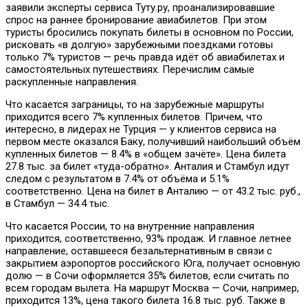
заявили эксперты сервиса Туту.ру, проанализировавшие
спрос на раннее бронирование авиабилетов. При этом
туристы бросились покупать билеты в основном по России,
рисковать «в долгую» зарубежными поездками готовы
только 7% туристов — речь правда идёт об авиабилетах и
самостоятельных путешествиях. Перечислим самые
раскупленные направления.
Что касается заграницы, то на зарубежные маршруты
приходится всего 7% купленных билетов. Причем, что
интересно, в лидерах не Турция — у клиентов сервиса на
первом месте оказался Баку, получивший наибольший объём
купленных билетов — 8.4% в «общем зачёте». Цена билета
27.8 тыс. за билет «туда-обратно». Анталия и Стамбул идут
следом с результатом в 7.4% от объёма и 5.1%
соответственно. Цена на билет в Анталию — от 43.2 тыс. руб.,
в Стамбул — 34.4 тыс.
Что касается России, то на внутренние направления
приходится, соответственно, 93% продаж. И главное летнее
направление, оставшееся безальтернативным в связи с
закрытием аэропортов российского Юга, получает основную
долю — в Сочи оформляется 35% билетов, если считать по
всем городам вылета. На маршрут Москва — Сочи, например,
приходится 13%, цена такого билета 16.8 тыс. руб. Также в