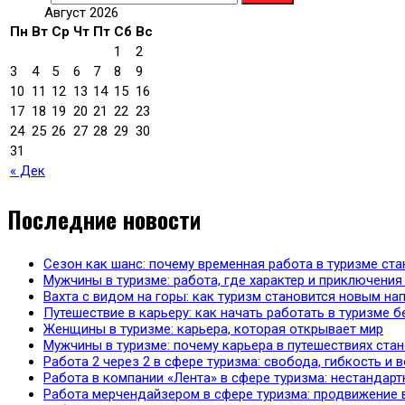
Август 2026
Пн
Вт
Ср
Чт
Пт
Сб
Вс
1
2
3
4
5
6
7
8
9
10
11
12
13
14
15
16
17
18
19
20
21
22
23
24
25
26
27
28
29
30
31
« Дек
Последние новости
Сезон как шанс: почему временная работа в туризме с
Мужчины в туризме: работа, где характер и приключения 
Вахта с видом на горы: как туризм становится новым н
Путешествие в карьеру: как начать работать в туризме б
Женщины в туризме: карьера, которая открывает мир
Мужчины в туризме: почему карьера в путешествиях ста
Работа 2 через 2 в сфере туризма: свобода, гибкость и
Работа в компании «Лента» в сфере туризма: нестандарт
Работа мерчендайзером в сфере туризма: продвижение 