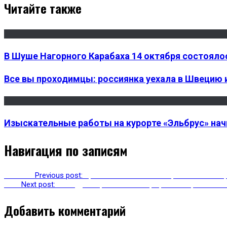
Читайте также
В Шуше Нагорного Карабаха 14 октября состояло
Все вы проходимцы: россиянка уехала в Швецию и
Изыскательные работы на курорте «Эльбрус» нач
Навигация по записям
Previous
Previous post:
Транскавказская магистраль опять зак
Next
Next post:
Минздрав Армении сообщил, что в стране нет 
Добавить комментарий