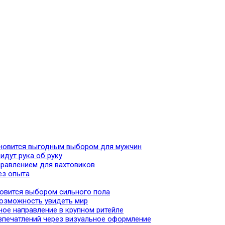
тановится выгодным выбором для мужчин
идут рука об руку
аправлением для вахтовиков
ез опыта
новится выбором сильного пола
 возможность увидеть мир
ное направление в крупном ритейле
впечатлений через визуальное оформление