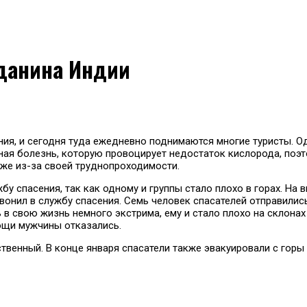
жданина Индии
я, и сегодня туда ежедневно поднимаются многие туристы. Од
ая болезнь, которую провоцирует недостаток кислорода, поэто
же из-за своей труднопроходимости.
у спасения, так как одному и группы стало плохо в горах. На 
звонил в службу спасения. Семь человек спасателей отправились
 свою жизнь немного экстрима, ему и стало плохо на склонах 
мощи мужчины отказались.
венный. В конце января спасатели также эвакуировали с горы 