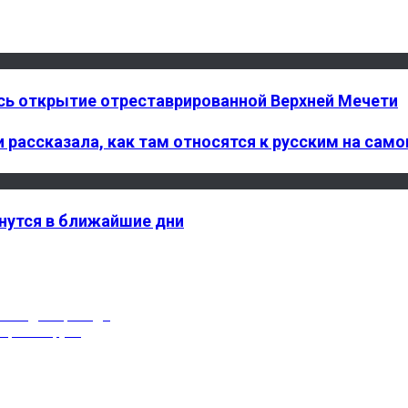
сь открытие отреставрированной Верхней Мечети
 рассказала, как там относятся к русским на сам
нутся в ближайшие дни
рыта для проезда
коронавируса