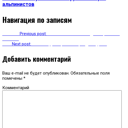
альпинистов
Навигация по записям
Previous
Previous post:
Авиакомпания «Победа» вернется в
Нальчик
Next
Next post:
На Эльбрусе пропал еще один турист
Добавить комментарий
Ваш e-mail не будет опубликован.
Обязательные поля
помечены
*
Комментарий