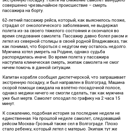
совершенно чрезвычайное происшествие – смерть
пассажира на борту.
62-летний пассажир рейса, который, как выяснилось позже,
страдал от онкологического заболевания, не выдержал
полета из-за своего тяжелого состояния и скончался во
время следования самолета. Пассажир давно болел раком и
летел из северной столицы в своей родной Владикавказ, так
как понимал, что бороться с недугом ему осталось недолго.
Мужчина хотел умереть на Родине, однако судьба
распорядилась иначе. Во время полета у пассажира
наступила клиническая смерть, экипаж самолета не смог
ничем помочь в данной ситуации.
Капитан корабля сообщил диспетчерской, что запрашивает
экстренную посадку, и был направлен в Волгоград. Машина
скорой помощи ожидала на взлётно-посадочной полосе,
однако медики ничего не смогли сделать, так как мужчина
уже был мертв. Самолет опоздал по графику на 2 часа 15
минут.
К сожалению, подобная история за последние недели не
единственная. На прошлой неделе самолет, следовавший
рейсом Москва-Грозный также сел в Волгограде. Плохо
стало ребенку, который летел с матерью. Экипаж тут же