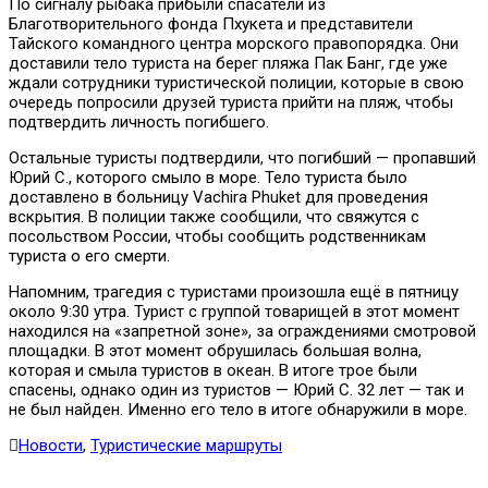
По сигналу рыбака прибыли спасатели из
Благотворительного фонда Пхукета и представители
Тайского командного центра морского правопорядка. Они
доставили тело туриста на берег пляжа Пак Банг, где уже
ждали сотрудники туристической полиции, которые в свою
очередь попросили друзей туриста прийти на пляж, чтобы
подтвердить личность погибшего.
Остальные туристы подтвердили, что погибший — пропавший
Юрий С., которого смыло в море. Тело туриста было
доставлено в больницу Vachira Phuket для проведения
вскрытия. В полиции также сообщили, что свяжутся с
посольством России, чтобы сообщить родственникам
туриста о его смерти.
Напомним, трагедия с туристами произошла ещё в пятницу
около 9:30 утра. Турист с группой товарищей в этот момент
находился на «запретной зоне», за ограждениями смотровой
площадки. В этот момент обрушилась большая волна,
которая и смыла туристов в океан. В итоге трое были
спасены, однако один из туристов — Юрий С. 32 лет — так и
не был найден. Именно его тело в итоге обнаружили в море.
Новости
,
Туристические маршруты