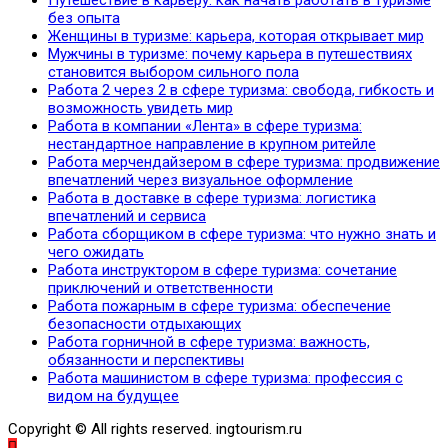
без опыта
Женщины в туризме: карьера, которая открывает мир
Мужчины в туризме: почему карьера в путешествиях
становится выбором сильного пола
Работа 2 через 2 в сфере туризма: свобода, гибкость и
возможность увидеть мир
Работа в компании «Лента» в сфере туризма:
нестандартное направление в крупном ритейле
Работа мерчендайзером в сфере туризма: продвижение
впечатлений через визуальное оформление
Работа в доставке в сфере туризма: логистика
впечатлений и сервиса
Работа сборщиком в сфере туризма: что нужно знать и
чего ожидать
Работа инструктором в сфере туризма: сочетание
приключений и ответственности
Работа пожарным в сфере туризма: обеспечение
безопасности отдыхающих
Работа горничной в сфере туризма: важность,
обязанности и перспективы
Работа машинистом в сфере туризма: профессия с
видом на будущее
Copyright © All rights reserved. ingtourism.ru