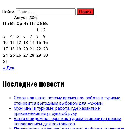
Найти:
Август 2026
Пн
Вт
Ср
Чт
Пт
Сб
Вс
1
2
3
4
5
6
7
8
9
10
11
12
13
14
15
16
17
18
19
20
21
22
23
24
25
26
27
28
29
30
31
« Дек
Последние новости
Сезон как шанс: почему временная работа в туризме
становится выгодным выбором для мужчин
Мужчины в туризме: работа, где характер и
приключения идут рука об руку
Вахта с видом на горы: как туризм становится новым
направлением для вахтовиков
Путешествие в карьеру: как начать работать в туризме