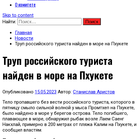
О комитете
Skip to content
Найти:
Главная
Новости
Труп российского туриста найден в море на Пхукете
Труп российского туриста
найден в море на Пхукете
Опубликовано
15.05.2023
Автор:
Станислав Аристов
Тело пропавшего без вести российского туриста, которого в
пятницу смыло сильной волной у мыса Промтхеп на Пхукете,
было найдено в море у берегов острова. Тело погибшего,
плавающее в море, обнаружил рыбак возле Лаем Саенг
Накхлай, примерно в 200 метрах от пляжа Калим на Пхукете, и
сообщил властям.