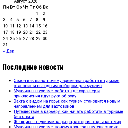
Август 2026
Пн
Вт
Ср
Чт
Пт
Сб
Вс
1
2
3
4
5
6
7
8
9
10
11
12
13
14
15
16
17
18
19
20
21
22
23
24
25
26
27
28
29
30
31
« Дек
Последние новости
Сезон как шанс: почему временная работа в туризме
становится выгодным выбором для мужчин
Мужчины в туризме: работа, где характер и
приключения идут рука об руку
Вахта с видом на горы: как туризм становится новым
направлением для вахтовиков
Путешествие в карьеру: как начать работать в туризме
без опыта
Женщины в туризме: карьера, которая открывает мир
Мужчины в туризме: почему карьера в путешествиях