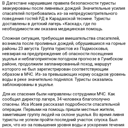
В Дагестане нарушившие правила безопасности туристы
эвакуированы после ливневых дождей. Значительные усилия
спасателей потребовались из-за непредусмотрительного
поведения гостей РД в Карадахской теснине. Туристы
доставлены в детский лагерь «Каскад», где по
необходимости им оказана медицинская помощь.
Сложная ситуация, требующая вмешательства спасателей,
возникла после проливных дождей, обрушившихся на горные
районы 23 августа. Группа туристов из Подмосковья,
невзирая на предупреждение об опасности посещения
ущелья и неблагоприятном погодном прогнозе в Гунибском
районе, продолжили запланированный поход, маршрут
которого не был зарегистрирован соответствующим
образом в МЧС. Из-за превышающих норму осадков уровень
воды в реке значительно поднялся. Туристы оказались
заблокированы в ущелье.
Для их спасения были направлены сотрудники МЧС. Как
сообщил директор лагеря, 34 человека благополучно
спасены. Иса Исаев рассказал подробности спасательной
операции. Первыми на помощь пришли местные жители,
заметившие группу людей на склоне ущелья. Во время ливня
туристы не успели пройти последний участок спуска. Был
риск, что из-за повышения уровня воды и ускорения течения