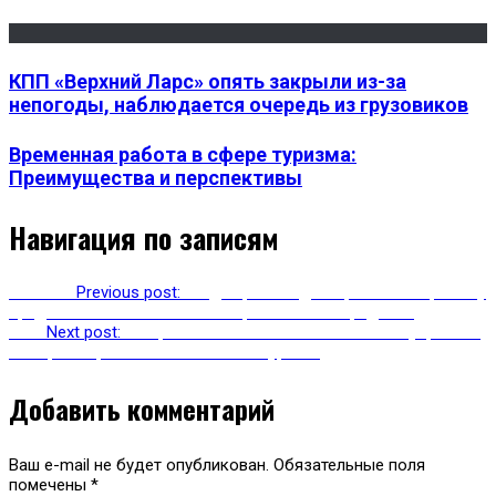
КПП «Верхний Ларс» опять закрыли из-за
непогоды, наблюдается очередь из грузовиков
Временная работа в сфере туризма:
Преимущества и перспективы
Навигация по записям
Previous
Previous post:
В Аджарии владельцы отелей просят у
представителей власти помощи в выплате кредитов
Next
Next post:
В окрестностях Сочи спасатели эвакуировали
из горного района московского туриста
Добавить комментарий
Ваш e-mail не будет опубликован.
Обязательные поля
помечены
*