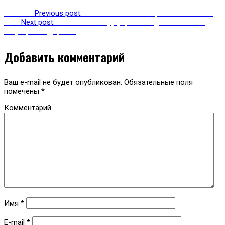
Previous
Previous post:
Абхазский язык сохранится в песнях
Next
Next post:
Нелегальные турфирмы создают опасные
ситуации на дорогах
Добавить комментарий
Ваш e-mail не будет опубликован.
Обязательные поля
помечены
*
Комментарий
Имя
*
E-mail
*