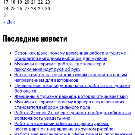
17
18
19
20
21
22
23
24
25
26
27
28
29
30
31
« Дек
Последние новости
Сезон как шанс: почему временная работа в туризме
становится выгодным выбором для мужчин
Мужчины в туризме: работа, где характер и
приключения идут рука об руку
Вахта с видом на горы: как туризм становится новым
направлением для вахтовиков
Путешествие в карьеру: как начать работать в туризме
без опыта
Женщины в туризме: карьера, которая открывает мир
Мужчины в туризме: почему карьера в путешествиях
становится выбором сильного пола
Работа 2 через 2 в сфере туризма: свобода, гибкость и
возможность увидеть мир
Работа в компании «Лента» в сфере туризма:
нестандартное направление в крупном ритейле
Работа мерчендайзером в сфере туризма: продвижение