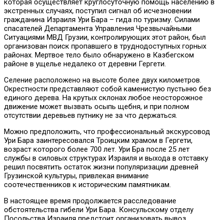
которая осуществляет круглосуточную помощь населению в
экстренных случаях, поступил сигнал об исчезновении
гражданина Израиля Ури Бара – гида по туризму. Силами
спасателей Департамента Управления Чрезвычайными
Ситуациями МВД Грузии, контролирующих этот район, был
организован поиск пропавшего в труднодоступных горных
районах. Мертвое тело было обнаружено в Казбегском
районе в ущелье недалеко от деревни Гергети.
Селение расположено на высоте более двух километров.
Окрестности представляют собой каменистую пустыню без
единого дерева. На крутых склонах любое неосторожное
движение может вызвать осыпь щебня, и при полном
отсутствии деревьев путнику не за что держаться.
Можно предположить, что профессиональный экскурсовод
Ури Бара заинтересовался Троицким храмом в Гергети,
возраст которого более 700 лет. Ури Бра после 25 лет
службы в силовых структурах Израиля и выхода в отставку
решил посвятить остаток жизни популяризации древней
Грузинской культуры, привлекая внимание
соотечественников к историческим памятникам.
В настоящее время продолжается расследование
обстоятельства гибели Ури Бара. Консульскому отделу
Посольства Израиля предстоит организовать вывоз