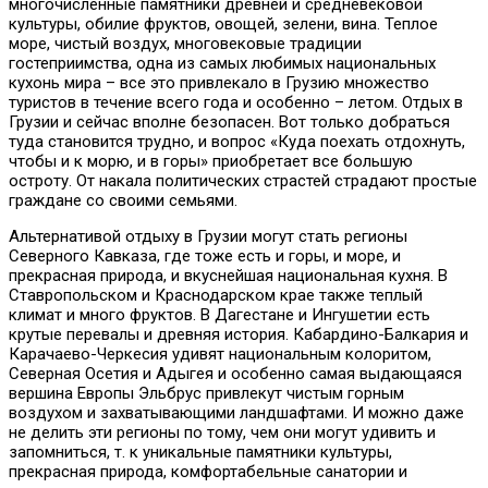
многочисленные памятники древней и средневековой
культуры, обилие фруктов, овощей, зелени, вина. Теплое
море, чистый воздух, многовековые традиции
гостеприимства, одна из самых любимых национальных
кухонь мира – все это привлекало в Грузию множество
туристов в течение всего года и особенно – летом. Отдых в
Грузии и сейчас вполне безопасен. Вот только добраться
туда становится трудно, и вопрос «Куда поехать отдохнуть,
чтобы и к морю, и в горы» приобретает все большую
остроту. От накала политических страстей страдают простые
граждане со своими семьями.
Альтернативой отдыху в Грузии могут стать регионы
Северного Кавказа, где тоже есть и горы, и море, и
прекрасная природа, и вкуснейшая национальная кухня. В
Ставропольском и Краснодарском крае также теплый
климат и много фруктов. В Дагестане и Ингушетии есть
крутые перевалы и древняя история. Кабардино-Балкария и
Карачаево-Черкесия удивят национальным колоритом,
Северная Осетия и Адыгея и особенно самая выдающаяся
вершина Европы Эльбрус привлекут чистым горным
воздухом и захватывающими ландшафтами. И можно даже
не делить эти регионы по тому, чем они могут удивить и
запомниться, т. к уникальные памятники культуры,
прекрасная природа, комфортабельные санатории и