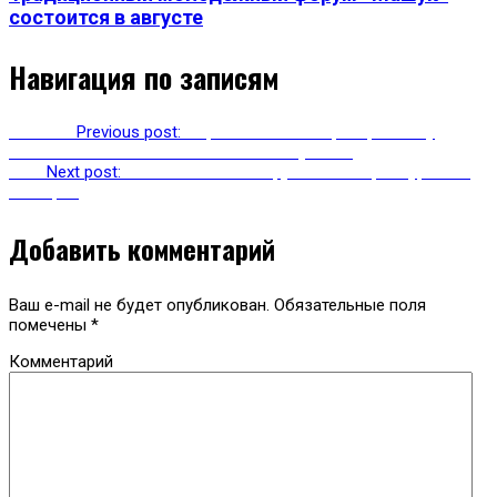
состоится в августе
Навигация по записям
Previous
Previous post:
Соревнования по трейлраннингу
«Кезеной-Ам 2019» в Чеченской Республике
Next
Next post:
Метехский мост обрушился на трех туристов
из Кореи
Добавить комментарий
Ваш e-mail не будет опубликован.
Обязательные поля
помечены
*
Комментарий