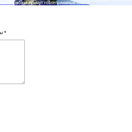
ном Карабахе примут гостеприимные семьи
ны
*