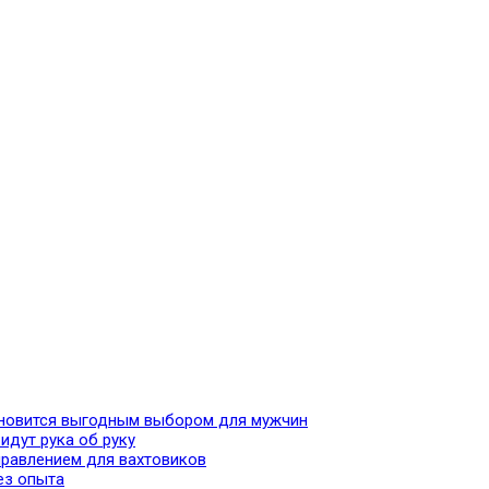
тановится выгодным выбором для мужчин
идут рука об руку
аправлением для вахтовиков
ез опыта