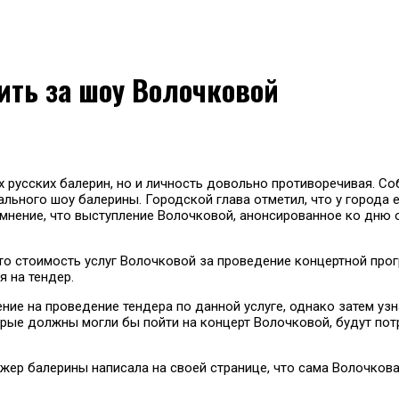
ить за шоу Волочковой
х русских балерин, но и личность довольно противоречивая. С
ального шоу балерины. Городской глава отметил, что у города 
нение, что выступление Волочковой, анонсированное ко дню о
то стоимость услуг Волочковой за проведение концертной прог
я на тендер.
ние на проведение тендера по данной услуге, однако затем узн
орые должны могли бы пойти на концерт Волочковой, будут по
ер балерины написала на своей странице, что сама Волочкова к