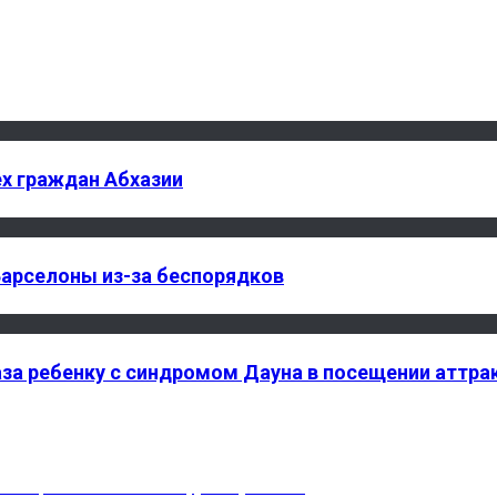
ех граждан Абхазии
Барселоны из-за беспорядков
за ребенку с синдромом Дауна в посещении аттра
анизации чемпионата по футболу ConIFA