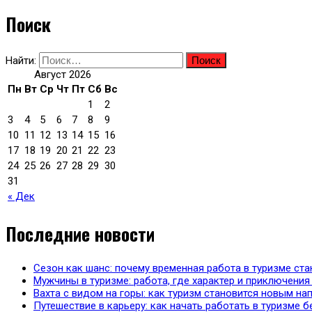
Поиск
Найти:
Август 2026
Пн
Вт
Ср
Чт
Пт
Сб
Вс
1
2
3
4
5
6
7
8
9
10
11
12
13
14
15
16
17
18
19
20
21
22
23
24
25
26
27
28
29
30
31
« Дек
Последние новости
Сезон как шанс: почему временная работа в туризме с
Мужчины в туризме: работа, где характер и приключения 
Вахта с видом на горы: как туризм становится новым н
Путешествие в карьеру: как начать работать в туризме б