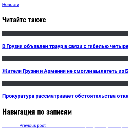
Новости
Читайте также
В Грузии объявлен траур в связи с гибелью четыр
Жители Грузии и Армении не смогли вылететь из 
Прокуратура рассматривает обстоятельства отка
Навигация по записям
Previous
Previous post:
Более 300 волонтеров участвуют в орг