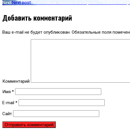
Next
Next post:
Участников чемпионата Европы ConIFA в Нагор
Добавить комментарий
Ваш e-mail не будет опубликован.
Обязательные поля помече
Комментарий
Имя
*
E-mail
*
Сайт