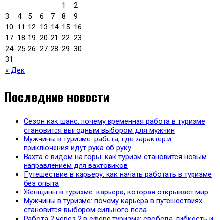
1
2
3
4
5
6
7
8
9
10
11
12
13
14
15
16
17
18
19
20
21
22
23
24
25
26
27
28
29
30
31
« Дек
Последние новости
Сезон как шанс: почему временная работа в туризме
становится выгодным выбором для мужчин
Мужчины в туризме: работа, где характер и
приключения идут рука об руку
Вахта с видом на горы: как туризм становится новым
направлением для вахтовиков
Путешествие в карьеру: как начать работать в туризме
без опыта
Женщины в туризме: карьера, которая открывает мир
Мужчины в туризме: почему карьера в путешествиях
становится выбором сильного пола
Работа 2 через 2 в сфере туризма: свобода, гибкость и