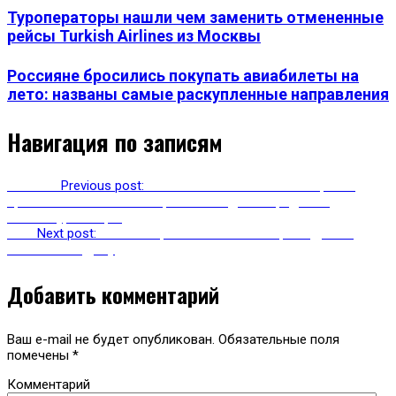
Туроператоры нашли чем заменить отмененные
рейсы Turkish Airlines из Москвы
Россияне бросились покупать авиабилеты на
лето: названы самые раскупленные направления
Навигация по записям
Previous
Previous post:
По мнению главного санитарного
врача Абхазии канализационные воды не вредят ни
человеку, ни морю
Next
Next post:
15 июня прошел «Фестиваль реки Дон» в
Ростове-на-Дону
Добавить комментарий
Ваш e-mail не будет опубликован.
Обязательные поля
помечены
*
Комментарий