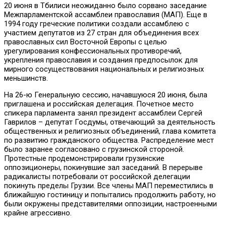
20 июня в Тбилиси неожиданно было сорвано заседание
Межпарламентской ассамблеи православия (МАП). Еще в
1994 году греческие политики создали ассамблею с
участием депутатов из 27 стран для объединения всех
православных сил Восточной Европы с целью
урегулирования конфессиональных противоречий,
укрепления православия и создания предпосылок для
мирного сосуществования национальных и религиозных
меньшинств.
На 26-ю Генеральную сессию, начавшуюся 20 июня, была
приглашена и российская делегация. Почетное место
спикера парламента занял президент ассамблеи Сергей
Гаврилов – депутат Госдумы, отвечающий за деятельность
общественных и религиозных объединений, глава комитета
по развитию гражданского общества. Распределение мест
было заранее согласовано с грузинской стороной.
Протестные продемонстрировали грузинские
оппозиционеры, покинувшие зал заседаний. В перерыве
радикалисты потребовали от российской делегации
покинуть пределы Грузии. Все члены МАП переместились в
ближайшую гостиницу и попытались продолжить работу, но
были окружены представителями оппозиции, настроенными
крайне агрессивно.