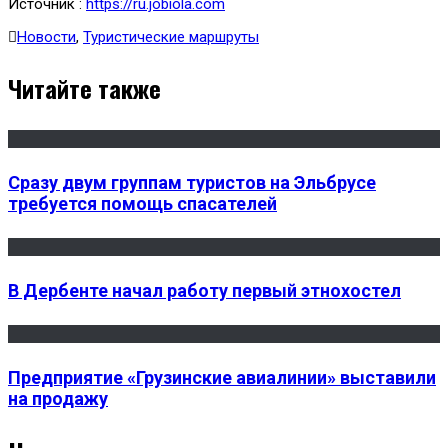
Источник :
https://ru.jobiola.com
Новости
,
Туристические маршруты
Читайте также
Сразу двум группам туристов на Эльбрусе
требуется помощь спасателей
В Дербенте начал работу первый этнохостел
Предприятие «Грузинские авиалинии» выставили
на продажу