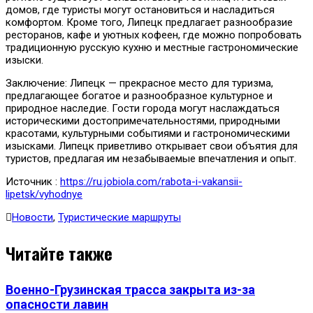
домов, где туристы могут остановиться и насладиться
комфортом. Кроме того, Липецк предлагает разнообразие
ресторанов, кафе и уютных кофеен, где можно попробовать
традиционную русскую кухню и местные гастрономические
изыски.
Заключение: Липецк — прекрасное место для туризма,
предлагающее богатое и разнообразное культурное и
природное наследие. Гости города могут наслаждаться
историческими достопримечательностями, природными
красотами, культурными событиями и гастрономическими
изысками. Липецк приветливо открывает свои объятия для
туристов, предлагая им незабываемые впечатления и опыт.
Источник :
https://ru.jobiola.com/rabota-i-vakansii-
lipetsk/vyhodnye
Новости
,
Туристические маршруты
Читайте также
Военно-Грузинская трасса закрыта из-за
опасности лавин