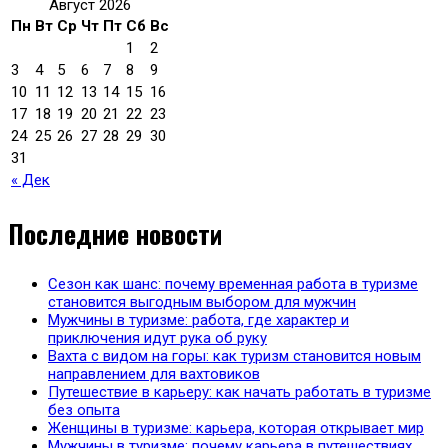
Август 2026
Пн
Вт
Ср
Чт
Пт
Сб
Вс
1
2
3
4
5
6
7
8
9
10
11
12
13
14
15
16
17
18
19
20
21
22
23
24
25
26
27
28
29
30
31
« Дек
Последние новости
Сезон как шанс: почему временная работа в туризме
становится выгодным выбором для мужчин
Мужчины в туризме: работа, где характер и
приключения идут рука об руку
Вахта с видом на горы: как туризм становится новым
направлением для вахтовиков
Путешествие в карьеру: как начать работать в туризме
без опыта
Женщины в туризме: карьера, которая открывает мир
Мужчины в туризме: почему карьера в путешествиях