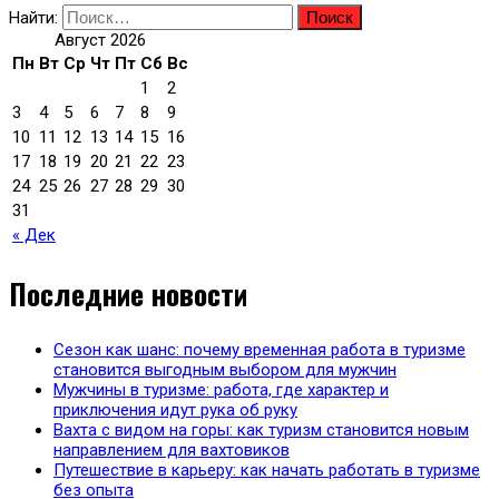
Найти:
Август 2026
Пн
Вт
Ср
Чт
Пт
Сб
Вс
1
2
3
4
5
6
7
8
9
10
11
12
13
14
15
16
17
18
19
20
21
22
23
24
25
26
27
28
29
30
31
« Дек
Последние новости
Сезон как шанс: почему временная работа в туризме
становится выгодным выбором для мужчин
Мужчины в туризме: работа, где характер и
приключения идут рука об руку
Вахта с видом на горы: как туризм становится новым
направлением для вахтовиков
Путешествие в карьеру: как начать работать в туризме
без опыта