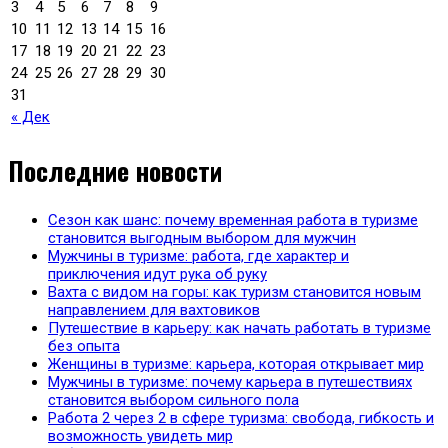
3
4
5
6
7
8
9
10
11
12
13
14
15
16
17
18
19
20
21
22
23
24
25
26
27
28
29
30
31
« Дек
Последние новости
Сезон как шанс: почему временная работа в туризме
становится выгодным выбором для мужчин
Мужчины в туризме: работа, где характер и
приключения идут рука об руку
Вахта с видом на горы: как туризм становится новым
направлением для вахтовиков
Путешествие в карьеру: как начать работать в туризме
без опыта
Женщины в туризме: карьера, которая открывает мир
Мужчины в туризме: почему карьера в путешествиях
становится выбором сильного пола
Работа 2 через 2 в сфере туризма: свобода, гибкость и
возможность увидеть мир