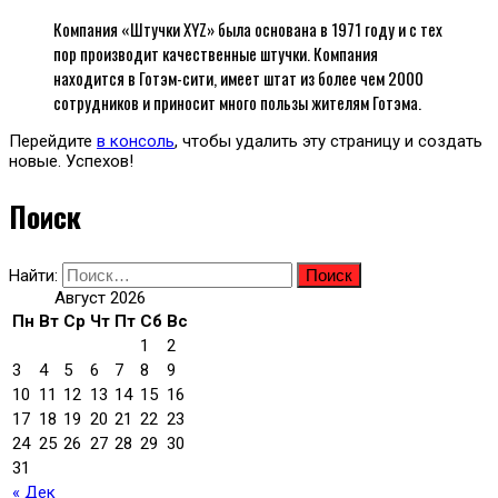
Компания «Штучки XYZ» была основана в 1971 году и с тех
пор производит качественные штучки. Компания
находится в Готэм-сити, имеет штат из более чем 2000
сотрудников и приносит много пользы жителям Готэма.
Перейдите
в консоль
, чтобы удалить эту страницу и создать
новые. Успехов!
Поиск
Найти:
Август 2026
Пн
Вт
Ср
Чт
Пт
Сб
Вс
1
2
3
4
5
6
7
8
9
10
11
12
13
14
15
16
17
18
19
20
21
22
23
24
25
26
27
28
29
30
31
« Дек