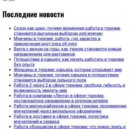
Последние новости
Сезон как шанс: почему временная работа в туризме
становится выгодным выбором для мужчин
Мужчины в туризме: работа, где характер и
приключения идут рука об руку
Вахта с видом на горы: как туризм становится новым
направлением для вахтовиков
Путешествие в карьеру: как начать работать в туризме
без опыта
Женщины в туризме: карьера, которая открывает мир
Мужчины в туризме: почему карьера в путешествиях
становится выбором сильного пола
Работа 2 через 2 в сфере туризма: свобода, гибкость и
возможность увидеть мир
Работа в компании «Лента» в сфере туризма:
нестандартное направление в крупном ритейле
Работа мерчендайзером в сфере туризма: продвижение
впечатлений через визуальное оформление
Работа в доставке в сфере туризма: логистика
впечатлений и сервиса
Работа сборщиком в сфере туризма: что нужно знать и