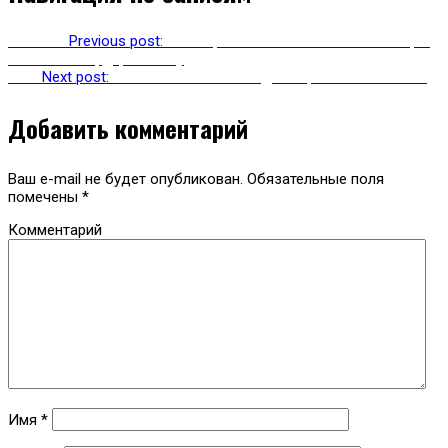
Previous
Previous post:
В Ставрополье появилось настоящее
каменное сердце Бештау
Next
Next post:
Авиакомпания «Победа» вернется в Нальчик
Добавить комментарий
Ваш e-mail не будет опубликован.
Обязательные поля
помечены
*
Комментарий
Имя
*