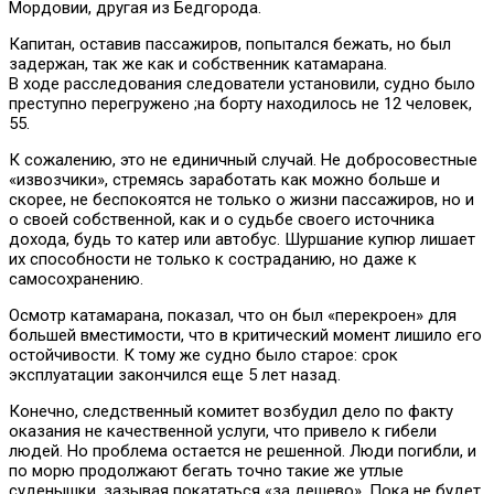
Мордовии, другая из Бедгорода.
Капитан, оставив пассажиров, попытался бежать, но был
задержан, так же как и собственник катамарана.
В ходе расследования следователи установили, судно было
преступно перегружено ;на борту находилось не 12 человек,
55.
К сожалению, это не единичный случай. Не добросовестные
«извозчики», стремясь заработать как можно больше и
скорее, не беспокоятся не только о жизни пассажиров, но и
о своей собственной, как и о судьбе своего источника
дохода, будь то катер или автобус. Шуршание купюр лишает
их способности не только к состраданию, но даже к
самосохранению.
Осмотр катамарана, показал, что он был «перекроен» для
большей вместимости, что в критический момент лишило его
остойчивости. К тому же судно было старое: срок
эксплуатации закончился еще 5 лет назад.
Конечно, следственный комитет возбудил дело по факту
оказания не качественной услуги, что привело к гибели
людей. Но проблема остается не решенной. Люди погибли, и
по морю продолжают бегать точно такие же утлые
суденышки, зазывая покататься «за дешево». Пока не будет