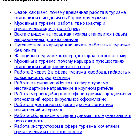
Сезон как шанс: почему временная работа в туризме
становится выгодным выбором для мужчин
Мужчины в туризме: работа, где характер и
приключения идут рука об руку
Вахта с видом на горы: как туризм становится новым
направлением для вахтовиков
Путешествие в карьеру: как начать работать в туризме
без опыта
Женщины в туризме: карьера, которая открывает мир
Мужчины в туризме: почему карьера в путешествиях
становится выбором сильного пола
Работа 2 через 2 в сфере туризма: свобода, гибкость и
возможность увидеть мир
Работа в компании «Лента» в сфере туризма:
нестандартное направление в крупном ритейле
Работа мерчендайзером в сфере туризма: продвижение
впечатлений через визуальное оформление
Работа в доставке в сфере туризма: логистика
впечатлений и сервиса
Работа сборщиком в сфере туризма: что нужно знать и
чего ожидать
Работа инструктором в сфере туризма: сочетание
приключений и ответственности