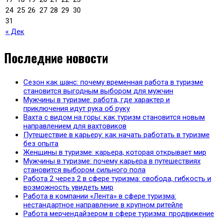
24
25
26
27
28
29
30
31
« Дек
Последние новости
Сезон как шанс: почему временная работа в туризме
становится выгодным выбором для мужчин
Мужчины в туризме: работа, где характер и
приключения идут рука об руку
Вахта с видом на горы: как туризм становится новым
направлением для вахтовиков
Путешествие в карьеру: как начать работать в туризме
без опыта
Женщины в туризме: карьера, которая открывает мир
Мужчины в туризме: почему карьера в путешествиях
становится выбором сильного пола
Работа 2 через 2 в сфере туризма: свобода, гибкость и
возможность увидеть мир
Работа в компании «Лента» в сфере туризма:
нестандартное направление в крупном ритейле
Работа мерчендайзером в сфере туризма: продвижение