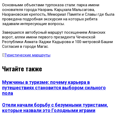
Основными объектами турпоказа стали: парка имени
основателя города Назрань Карцхала Мальсагова,
Назрановская крепость, Мемориал Памяти и Славы где была
проведена подробная экскурсия на которых ребята
задавали интересующие вопросы.
Завершился автобусный маршрут посещением Аланских
ворот, аллеи имени первого президента Чеченской
Республики Ахмата-Хаджи Кадырова и 100-метровой Башни
Согласия в городе Магас.
Туристические маршруты
Читайте также
Мужчины в туризме: почему карьера в
путешествиях становится выбором сильного
пола
Отели начали борьбу с безумными туристами,
которые назвали это Голодными играми