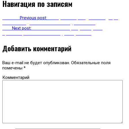
Навигация по записям
Previous
Previous post:
В Ингушетии проходит экспедиция
членов Гильдии межэтнической журналистики
Next
Next post:
Более 300 волонтеров участвуют в
организации чемпионата по футболу ConIFA
Добавить комментарий
Ваш e-mail не будет опубликован.
Обязательные поля
помечены
*
Комментарий