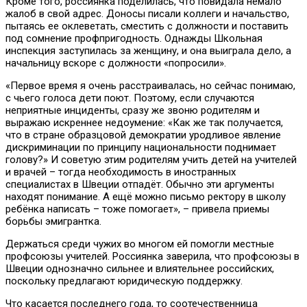
Кроме того, россиянка поделилась, что повидала немало
жалоб в свой адрес. Доносы писали коллеги и начальство,
пытаясь ее оклеветать, сместить с должности и поставить
под сомнение профпригодность. Однажды Школьная
инспекция заступилась за женщину, и она выиграла дело, а
начальницу вскоре с должности «попросили».
«Первое время я очень расстраивалась, но сейчас понимаю,
с чьего голоса дети поют. Поэтому, если случаются
неприятные инциденты, сразу же звоню родителям и
выражаю искреннее недоумение: «Как же так получается,
что в стране образцовой демократии уродливое явление
дискриминации по принципу национальности поднимает
голову?» И советую этим родителям учить детей на учителей
и врачей – тогда необходимость в иностранных
специалистах в Швеции отпадёт. Обычно эти аргументы
находят понимание. А ещё можно письмо ректору в школу
ребёнка написать – тоже помогает», – привела приемы
борьбы эмигрантка.
Держаться среди чужих во многом ей помогли местные
профсоюзы учителей. Россиянка заверила, что профсоюзы в
Швеции однозначно сильнее и влиятельнее российских,
поскольку предлагают юридическую поддержку.
Что касается последнего года, то соотечественница