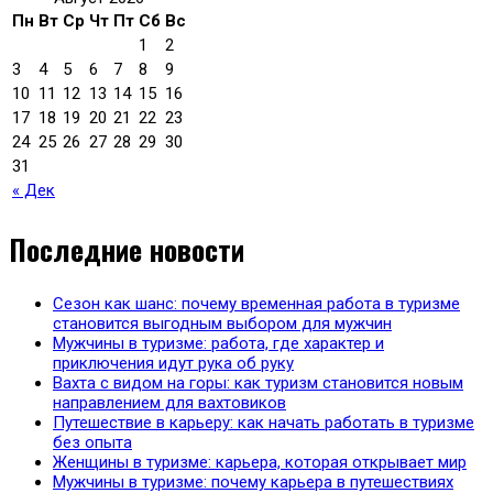
Пн
Вт
Ср
Чт
Пт
Сб
Вс
1
2
3
4
5
6
7
8
9
10
11
12
13
14
15
16
17
18
19
20
21
22
23
24
25
26
27
28
29
30
31
« Дек
Последние новости
Сезон как шанс: почему временная работа в туризме
становится выгодным выбором для мужчин
Мужчины в туризме: работа, где характер и
приключения идут рука об руку
Вахта с видом на горы: как туризм становится новым
направлением для вахтовиков
Путешествие в карьеру: как начать работать в туризме
без опыта
Женщины в туризме: карьера, которая открывает мир
Мужчины в туризме: почему карьера в путешествиях