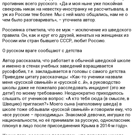
противник всего русского. «Да и моя ныне уже покойная
свекровь никак на невестку-иностранку не рассчитывала, а
уж из России тем более. Мы с ней мало общались, нам не о
чем было разговаривать», – уточнила автор.
Россиянка отметила, что ее муж – исключение из шведского
правила. Он, как и круг его друзей, женатых на женщинах из
России или стран бывшего СССР, любит Россию.
О русском враге сообщают с детства
Автор рассказала, что работает в обычной шведской школе
и именно в стенах учебных заведений взращивается
русофобия, т.е. закладывается в головы с самого детства.
Приведем цитату рассказчицы: «Как-то ученики назвали
меня «русской свиньёй» и «русской с…й», а руководство
школы даже не пожелало расследовать инцидент (это же
дети!) по моему требованию. Неоднократно приходилось
слышать от учеников вопрос: «А кто тебя сюда (в смысле, в
Швецию) пригласил?» Моего сына (наполовину шведа) в
школе тоже обзывали «русской свиньёй» и говорили ему, что
«все русские – проходимцы». Знакомой девочке, ингушке по
национальности, но её принимали за русскую, одноклассник
плюнул в лицо после присоединения Крыма в 2014-м году».