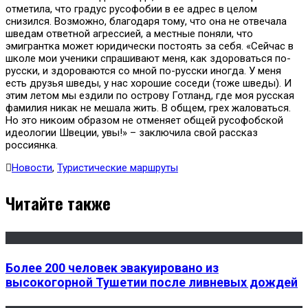
отметила, что градус русофобии в ее адрес в целом
снизился. Возможно, благодаря тому, что она не отвечала
шведам ответной агрессией, а местные поняли, что
эмигрантка может юридически постоять за себя. «Сейчас в
школе мои ученики спрашивают меня, как здороваться по-
русски, и здороваются со мной по-русски иногда. У меня
есть друзья шведы, у нас хорошие соседи (тоже шведы). И
этим летом мы ездили по острову Готланд, где моя русская
фамилия никак не мешала жить. В общем, грех жаловаться.
Но это никоим образом не отменяет общей русофобской
идеологии Швеции, увы!» – заключила свой рассказ
россиянка.
Новости
,
Туристические маршруты
Читайте также
Более 200 человек эвакуировано из
высокогорной Тушетии после ливневых дождей