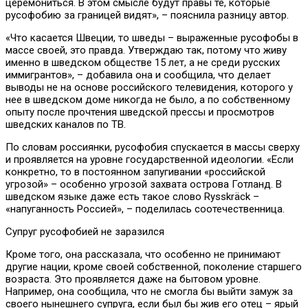
церемониться. В этом смысле будут правы те, которые
русофобию за границей видят», – пояснила разницу автор.
«Что касается Швеции, то шведы – выраженные русофобы в
массе своей, это правда. Утверждаю так, потому что живу
именно в шведском обществе 15 лет, а не среди русских
иммигрантов», – добавила она и сообщила, что делает
выводы не на основе российского телевидения, которого у
нее в шведском доме никогда не было, а по собственному
опыту после прочтения шведской прессы и просмотров
шведских каналов по ТВ.
По словам россиянки, русофобия спускается в массы сверху
и проявляется на уровне государственной идеологии. «Если
конкретно, то в постоянном запугивании «российской
угрозой» – особенно угрозой захвата острова Готланд. В
шведском языке даже есть такое слово Rysskräck –
«напуганность Россией», – поделилась соотечественница.
Супруг русофобией не заразился
Кроме того, она рассказала, что особенно не принимают
другие нации, кроме своей собственной, поколение старшего
возраста. Это проявляется даже на бытовом уровне.
Например, она сообщила, что не смогла бы выйти замуж за
своего нынешнего супруга, если был бы жив его отец – ярый