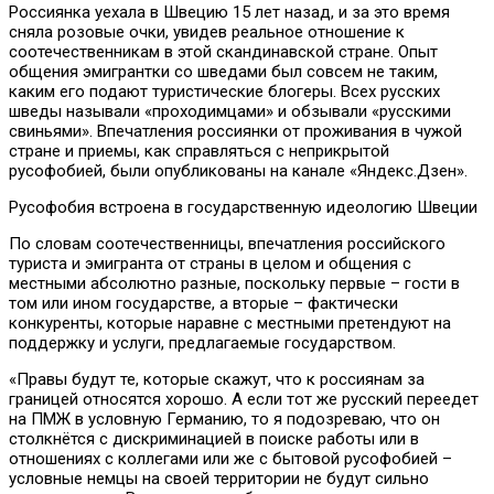
Россиянка уехала в Швецию 15 лет назад, и за это время
сняла розовые очки, увидев реальное отношение к
соотечественникам в этой скандинавской стране. Опыт
общения эмигрантки со шведами был совсем не таким,
каким его подают туристические блогеры. Всех русских
шведы называли «проходимцами» и обзывали «русскими
свиньями». Впечатления россиянки от проживания в чужой
стране и приемы, как справляться с неприкрытой
русофобией, были опубликованы на канале «Яндекс.Дзен».
Русофобия встроена в государственную идеологию Швеции
По словам соотечественницы, впечатления российского
туриста и эмигранта от страны в целом и общения с
местными абсолютно разные, поскольку первые – гости в
том или ином государстве, а вторые – фактически
конкуренты, которые наравне с местными претендуют на
поддержку и услуги, предлагаемые государством.
«Правы будут те, которые скажут, что к россиянам за
границей относятся хорошо. А если тот же русский переедет
на ПМЖ в условную Германию, то я подозреваю, что он
столкнётся с дискриминацией в поиске работы или в
отношениях с коллегами или же с бытовой русофобией –
условные немцы на своей территории не будут сильно