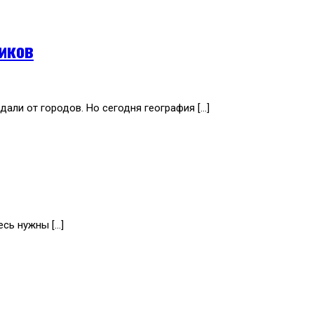
иков
али от городов. Но сегодня география […]
есь нужны […]