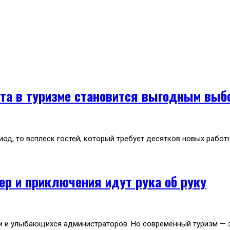
ота в туризме становится выгодным вы
од, то всплеск гостей, который требует десятков новых работн
ер и приключения идут рука об руку
и и улыбающихся администраторов. Но современный туризм — эт