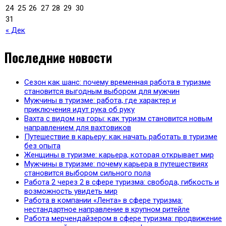
24
25
26
27
28
29
30
31
« Дек
Последние новости
Сезон как шанс: почему временная работа в туризме
становится выгодным выбором для мужчин
Мужчины в туризме: работа, где характер и
приключения идут рука об руку
Вахта с видом на горы: как туризм становится новым
направлением для вахтовиков
Путешествие в карьеру: как начать работать в туризме
без опыта
Женщины в туризме: карьера, которая открывает мир
Мужчины в туризме: почему карьера в путешествиях
становится выбором сильного пола
Работа 2 через 2 в сфере туризма: свобода, гибкость и
возможность увидеть мир
Работа в компании «Лента» в сфере туризма:
нестандартное направление в крупном ритейле
Работа мерчендайзером в сфере туризма: продвижение