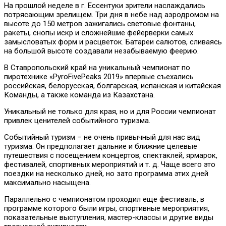
На прошлой неделе в г. Ессентуки зрители наслаждались
потрясающим зрелищем. Три дня в небе над аэродромом на
высоте до 150 метров зажигались световые фонтаны,
ракеты, снопы искр и сложнейшие фейерверки самых
замысловатых форм и расцветок. Батареи салютов, сливаясь
на большой высоте создавали незабываемую феерию.
В Ставропольский край на уникальный чемпионат по
пиротехнике «PyroFivePeaks 2019» впервые съехались
российская, белорусская, болгарская, испанская и китайская
Команды, а также команда из Казахстана.
Уникальный не только для края, но и для России чемпионат
привлек ценителей событийного туризма.
Событийный туризм – не очень привычный для нас вид
туризма. Он предполагает дальние и ближние целевые
путешествия с посещением концертов, спектаклей, ярмарок,
фестивалей, спортивных мероприятий и т. д. Чаще всего это
поездки на несколько дней, но зато программа этих дней
максимально насыщена.
Параллельно с чемпионатом проходил еще фестиваль, в
программе которого были игры, спортивные мероприятия,
показательные выступления, мастер-классы и другие виды