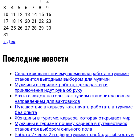
1
2
3
4
5
6
7
8
9
10
11
12
13
14
15
16
17
18
19
20
21
22
23
24
25
26
27
28
29
30
31
« Дек
Последние новости
Сезон как шанс: почему временная работа в туризме
становится выгодным выбором для мужчин
Мужчины в туризме: работа, где характер и
приключения идут рука об руку
Вахта с видом на горы: как туризм становится новым
направлением для вахтовиков
Путешествие в карьеру: как начать работать в туризме
без опыта
Женщины в туризме: карьера, которая открывает мир
Мужчины в туризме: почему карьера в путешествиях
становится выбором сильного пола
Работа 2 через 2 в сфере туризма: свобода, гибкость и