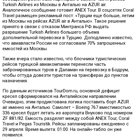
Turkish Airlines из Москвы в Анталью на AZUR air.
Аналогичное сообщение готовит ANEX Tour. В соцсетях Coral
Travel размещен рекламный пост: «Турции еще больше, летим
из Москвы на рейсах AZUR air в Анталью». Такое решение
принято в связи с отказом Минтранса РФ выдать
разрешение Turkish Airlines большего объема
дополнительной перевозки в Турцию. Доподлинно известно,
что авиавласти России не согласовали 70% запрошенных
емкостей из Москвы.
Также вчера стало известно, что блочники туристических
рейсов турецкой авиакомпании перенесли часть
забронированных туров в Даламан на перевозку в Бодрум,
чтобы оттуда довезти туристов на трансферах до пунктов
назначения.
По данным источников TourDom.ru, основной дефицит
кресел сформировался на Анталийском направлении.
Очевидно, этим продиктована логика поставить борт AZUR
air именно на Анталью. Самолет – Boeing 767 вместимостью
336 кресел будет летать из аэропорта Внуково под номером
ZF 881/82. Емкость разделят между собой ANEX Tour, Coral
Travel и Pegas Touristik. Рейсы запланированы ежедневно с
29 апреля. Время вылета: 01:00. На онлайн-табло он уже
появился.