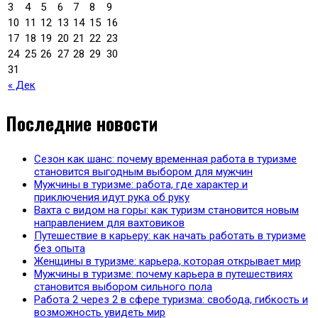
3
4
5
6
7
8
9
10
11
12
13
14
15
16
17
18
19
20
21
22
23
24
25
26
27
28
29
30
31
« Дек
Последние новости
Сезон как шанс: почему временная работа в туризме
становится выгодным выбором для мужчин
Мужчины в туризме: работа, где характер и
приключения идут рука об руку
Вахта с видом на горы: как туризм становится новым
направлением для вахтовиков
Путешествие в карьеру: как начать работать в туризме
без опыта
Женщины в туризме: карьера, которая открывает мир
Мужчины в туризме: почему карьера в путешествиях
становится выбором сильного пола
Работа 2 через 2 в сфере туризма: свобода, гибкость и
возможность увидеть мир