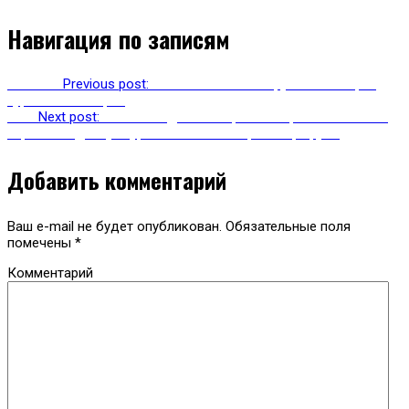
Навигация по записям
Previous
Previous post:
Метехский мост обрушился на трех
туристов из Кореи
Next
Next post:
После схода селя в районе Красной Поляны
ограничен доступ туристов на некоторые маршруты
Добавить комментарий
Ваш e-mail не будет опубликован.
Обязательные поля
помечены
*
Комментарий