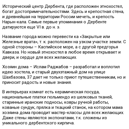
Исторический центр Дербента, где расположен этнохостел,
богат достопримечательностями. Здесь и крепостная стена,
и древнейшая на территории России мечеть, и крепость
Нарын-кала. Самые первые упоминания о Дербенте
датируются еще VI в. до н. э.
Название города можно перевести ка «Закрытые или
Железные врата», т. к. расположен на узком участке земли. С
одной стороны – Каспийское море, а с другой предгорья
Кавказа. Но новый этнохостел в любое время открывает и
двери, и сердце для всех желающих.
Хозяин дома – Ислам Раджабов – разработал и воплотил
идею хостела, и старый двухэтажный дом на улице
Шахбазова, 37 дает не только приют путешественникам, но и
приносит радость и новые знания.
В интерьерах комнат есть керамическая посуда,
национальные платки гюльмендо из шелковых тканей,
старинные иранские подносы, ковры ручной работы,
кованые сундук, прялка и ткацкий станок, на котором мама
хозяина дома проводит мастер-классы для всех желающих.
Даже стены являются экспонатами, т.к. сложены из
уникального дербентского кирпича.