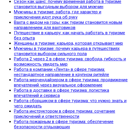
Сезон как шанс: почему временная работа в туризме
становится выгодным выбором для мужчин
Мужчины в туризме: работа, где характер и
приключения идут рука об руку
Вахта с видом на горы: как туризм становится новым
направлением для вахтовиков
Путешествие в карьеру: как начать работать в туризме
без опыта
Женщины в туризме: карьера, которая открывает мир
Мужчины в туризме: почему карьера в путешествиях
становится выбором сильного пола
Работа 2 через 2 в сфере туризма: свобода, гибкость и
возможность увидеть мир
Работа в компании «Лента» в сфере туризма:
нестандартное направление в крупном ритейле
Работа мерчендайзером в сфере туризма: продвижение
впечатлений через визуальное оформление
Работа в доставке в сфере туризма: логистика
впечатлений и сервиса
Работа сборщиком в сфере туризма: что нужно знать и
чего ожидать
Работа инструктором в сфере туризма: сочетание
приключений и ответственности
Работа пожарным в сфере туризма: обеспечение
безопасности отдыхающих