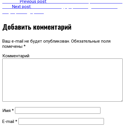
Previous
Previous post:
Абхазский язык сохранится в песнях
Next
Next post:
Нелегальные турфирмы создают опасные
ситуации на дорогах
Добавить комментарий
Ваш e-mail не будет опубликован.
Обязательные поля
помечены
*
Комментарий
Имя
*
E-mail
*