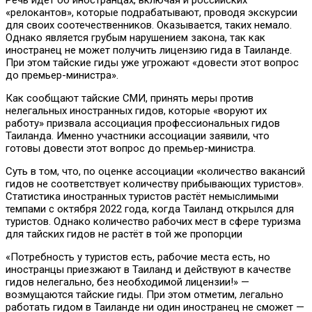
«релокантов», которые подрабатывают, проводя экскурсии
для своих соотечественников. Оказывается, таких немало.
Однако является грубым нарушением закона, так как
иностранец не может получить лицензию гида в Таиланде.
При этом тайские гиды уже угрожают «довести этот вопрос
до премьер-министра».
Как сообщают тайские СМИ, принять меры против
нелегальных иностранных гидов, которые «воруют их
работу» призвала ассоциация профессиональных гидов
Таиланда. Именно участники ассоциации заявили, что
готовы довести этот вопрос до премьер-министра.
Суть в том, что, по оценке ассоциации «количество вакансий
гидов не соответствует количеству прибывающих туристов».
Статистика иностранных туристов растёт немыслимыми
темпами с октября 2022 года, когда Таиланд открылся для
туристов. Однако количество рабочих мест в сфере туризма
для тайских гидов не растёт в той же пропорции
«Потребность у туристов есть, рабочие места есть, но
иностранцы приезжают в Таиланд и действуют в качестве
гидов нелегально, без необходимой лицензии!» —
возмущаются тайские гиды. При этом отметим, легально
работать гидом в Таиланде ни один иностранец не сможет —