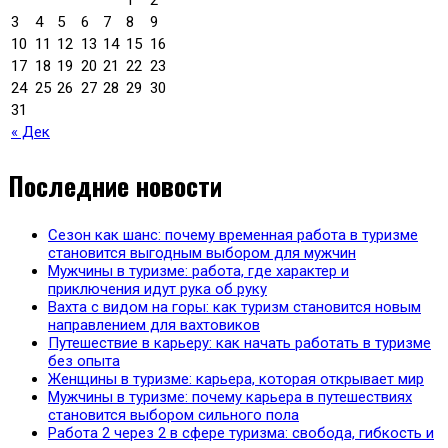
1
2
3
4
5
6
7
8
9
10
11
12
13
14
15
16
17
18
19
20
21
22
23
24
25
26
27
28
29
30
31
« Дек
Последние новости
Сезон как шанс: почему временная работа в туризме
становится выгодным выбором для мужчин
Мужчины в туризме: работа, где характер и
приключения идут рука об руку
Вахта с видом на горы: как туризм становится новым
направлением для вахтовиков
Путешествие в карьеру: как начать работать в туризме
без опыта
Женщины в туризме: карьера, которая открывает мир
Мужчины в туризме: почему карьера в путешествиях
становится выбором сильного пола
Работа 2 через 2 в сфере туризма: свобода, гибкость и