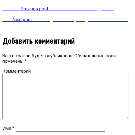
Previous
Previous post:
«Сочный забег» планируется в
Темрюкском районе 15 июня
Next
Next post:
В Геленджике построят две автомобильные
развязки
Добавить комментарий
Ваш e-mail не будет опубликован.
Обязательные поля
помечены
*
Комментарий
Имя
*