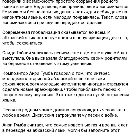
говорили о возможности простого сохранения родного
языка в песне. Ведь песня, как правило, легко запоминается.
Ее можно и без вокальных данных петь «для себя» даже на
непонятном языке, если мелодия понравилась. Текст, слова
запоминаются и при случае передаются дальше.
Современная глобализация сказывается во всем. И
абхазский язык остро нуждается в популяризации для того,
чтобы сохраниться.
Саида Габния увлеклась пением еще в детстве и уже с 6 лет
выступала. Она высказала благодарность своим родителям
за бережное отношение к этому увлечению.
Композитор Анри Гумба говорил о том, что интерес
молодежи к старинной абхазской песне все-таки
сохраняется, хотя молодые исполнители иногда и стремятся
сделать новые аранжировки, чтобы приблизить песню к
современному звучанию. Это тоже один из путей сохранения
языка.
Песня на родном языке должна сопровождать человека в
любое время. Дискуссия затронула тему песен о войне.
Анри Гумба считает, что самые известные пени военных лет
в переводе на абхазский язык, могли бы заполнить этот