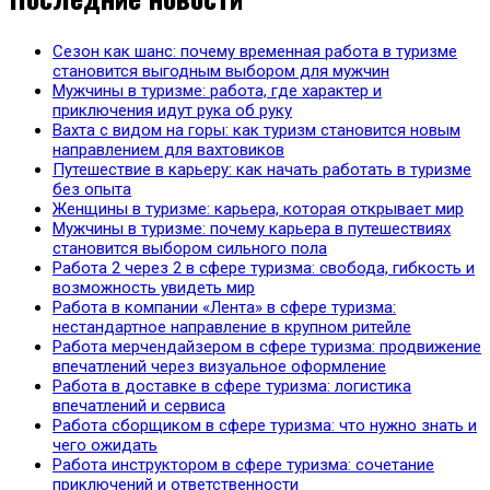
Сезон как шанс: почему временная работа в туризме
становится выгодным выбором для мужчин
Мужчины в туризме: работа, где характер и
приключения идут рука об руку
Вахта с видом на горы: как туризм становится новым
направлением для вахтовиков
Путешествие в карьеру: как начать работать в туризме
без опыта
Женщины в туризме: карьера, которая открывает мир
Мужчины в туризме: почему карьера в путешествиях
становится выбором сильного пола
Работа 2 через 2 в сфере туризма: свобода, гибкость и
возможность увидеть мир
Работа в компании «Лента» в сфере туризма:
нестандартное направление в крупном ритейле
Работа мерчендайзером в сфере туризма: продвижение
впечатлений через визуальное оформление
Работа в доставке в сфере туризма: логистика
впечатлений и сервиса
Работа сборщиком в сфере туризма: что нужно знать и
чего ожидать
Работа инструктором в сфере туризма: сочетание
приключений и ответственности