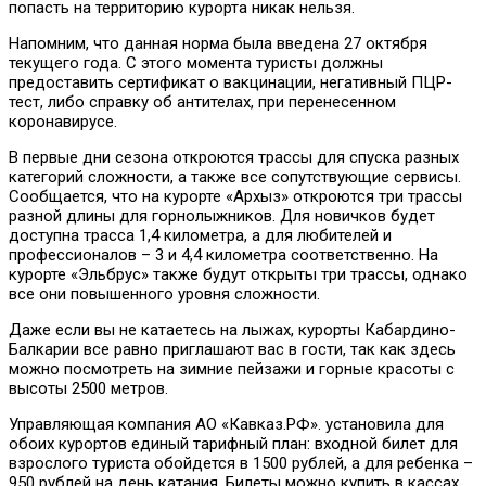
попасть на территорию курорта никак нельзя.
Напомним, что данная норма была введена 27 октября
текущего года. С этого момента туристы должны
предоставить сертификат о вакцинации, негативный ПЦР-
тест, либо справку об антителах, при перенесенном
коронавирусе.
В первые дни сезона откроются трассы для спуска разных
категорий сложности, а также все сопутствующие сервисы.
Сообщается, что на курорте «Архыз» откроются три трассы
разной длины для горнолыжников. Для новичков будет
доступна трасса 1,4 километра, а для любителей и
профессионалов – 3 и 4,4 километра соответственно. На
курорте «Эльбрус» также будут открыты три трассы, однако
все они повышенного уровня сложности.
Даже если вы не катаетесь на лыжах, курорты Кабардино-
Балкарии все равно приглашают вас в гости, так как здесь
можно посмотреть на зимние пейзажи и горные красоты с
высоты 2500 метров.
Управляющая компания АО «Кавказ.РФ». установила для
обоих курортов единый тарифный план: входной билет для
взрослого туриста обойдется в 1500 рублей, а для ребенка –
950 рублей на день катания. Билеты можно купить в кассах