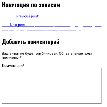
Навигация по записям
Previous
Previous post:
В Ереван запустят прямой рейс из
Тюмени
Next
Next post:
В Карачаево-Черкессии буду судить гида за
смерть двух туристок во время горного похода
Добавить комментарий
Ваш e-mail не будет опубликован.
Обязательные поля
помечены
*
Комментарий