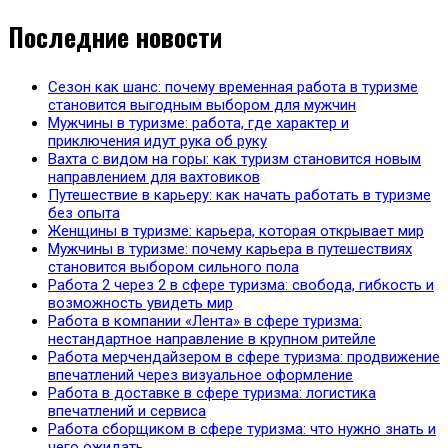
Последние новости
Сезон как шанс: почему временная работа в туризме
становится выгодным выбором для мужчин
Мужчины в туризме: работа, где характер и
приключения идут рука об руку
Вахта с видом на горы: как туризм становится новым
направлением для вахтовиков
Путешествие в карьеру: как начать работать в туризме
без опыта
Женщины в туризме: карьера, которая открывает мир
Мужчины в туризме: почему карьера в путешествиях
становится выбором сильного пола
Работа 2 через 2 в сфере туризма: свобода, гибкость и
возможность увидеть мир
Работа в компании «Лента» в сфере туризма:
нестандартное направление в крупном ритейле
Работа мерчендайзером в сфере туризма: продвижение
впечатлений через визуальное оформление
Работа в доставке в сфере туризма: логистика
впечатлений и сервиса
Работа сборщиком в сфере туризма: что нужно знать и
чего ожидать