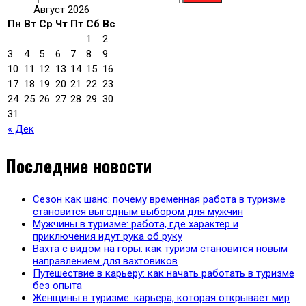
Август 2026
Пн
Вт
Ср
Чт
Пт
Сб
Вс
1
2
3
4
5
6
7
8
9
10
11
12
13
14
15
16
17
18
19
20
21
22
23
24
25
26
27
28
29
30
31
« Дек
Последние новости
Сезон как шанс: почему временная работа в туризме
становится выгодным выбором для мужчин
Мужчины в туризме: работа, где характер и
приключения идут рука об руку
Вахта с видом на горы: как туризм становится новым
направлением для вахтовиков
Путешествие в карьеру: как начать работать в туризме
без опыта
Женщины в туризме: карьера, которая открывает мир