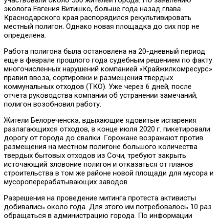
эколога Евгения Витишко, больше года назад глава
Краснодарского края распорядился рекультивировать
местный полигон. Однако новая площадка до сих пор не
определена.
Работа полигона была остановлена на 20-дневный период
еще в феврале прошлого года судебным решением по факту
многочисленных нарушений компанией «Крайжилкомресурс»
правил ввоза, сортировки и размещения твердых
коммунальных отходов (ТКО). Уже через 6 дней, после
отчета руководства компании об устранении замечаний,
полигон возобновил работу.
Жители Белореченска, вдыхающие ядовитые испарения
разлагающихся отходов, в конце июля 2020 г. пикетировали
дорогу от города до свалки. Горожане возражают против
размещения на местном полигоне большого количества
твердых бытовых отходов из Сочи, требуют закрыть
источающий зловоние полигон и отказаться от планов
строительства в том же районе новой площади для мусора и
мусороперерабатывающих заводов.
Разрешения на проведение митинга протеста активисты
добивались около года. Для этого им потребовалось 10 раз
обращаться в администрацию города. По информации