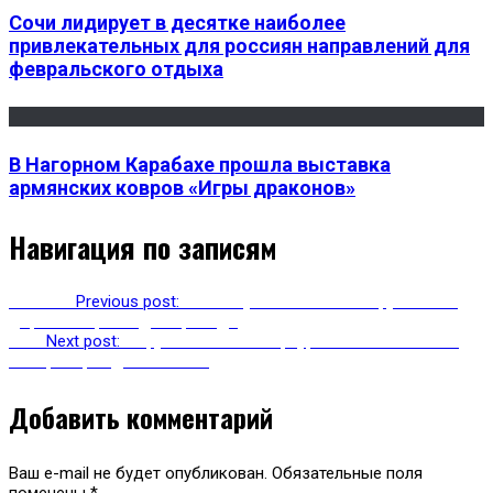
Сочи лидирует в десятке наиболее
привлекательных для россиян направлений для
февральского отдыха
В Нагорном Карабахе прошла выставка
армянских ковров «Игры драконов»
Навигация по записям
Previous
Previous post:
Многие участки Военно-Грузинской
дороги закрыты для проезда
Next
Next post:
В Грузии объявлен траур в связи с гибелью
четырех граждан Абхазии
Добавить комментарий
Ваш e-mail не будет опубликован.
Обязательные поля