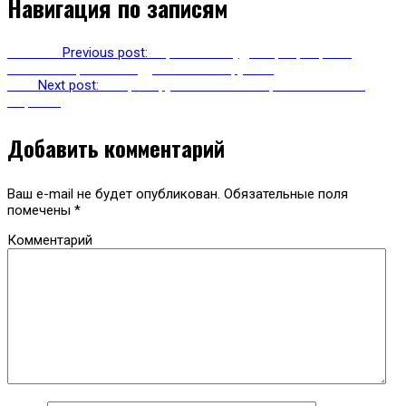
Навигация по записям
Previous
Previous post:
Евросоюз осудил прекращение
авиасообщения между Россией и Грузией
Next
Next post:
В горах Грузии погиб майор в отставке из
Израиля
Добавить комментарий
Ваш e-mail не будет опубликован.
Обязательные поля
помечены
*
Комментарий