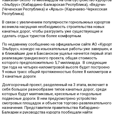
«Эльбрус» (Кабардино-Балкарская Республика), «Ведучи»
(Чеченская Республика) и «Архыз» (Карачаево-Черкесская
Республика).
В связи с увеличением популярности горнолыжных курортов
возникла насущная необходимость строительства новых
канатных дорог, чтобы разгрузить уже существующие и
сделать отдых туристов более комфортным.
По недавнему сообщению на официальном сайте АО «Курорт
Эльбрус», конкурс на изыскательные работы уже завершен, и
в ближайшие дни в Баксанском ущелье начнется первый этап
реализации грандиозного проекта, общая стоимость
которого предположительно 5,7 миллиарда. В следующие
три года на четырех-километровой высоте будет построено
9 новых трасс общей протяженностью более 8 километров и
3 канатные дороги.
Долгосрочный проект, разделенный на 3 этапа, включает в
себя большое разнообразие типов канатных дорог, среди
которых будут маятниковые, кресельные и гондольные
подвесные дороги. В нем предусмотрено устройство
смотровых площадок и объектов торгово-развлекательного
назначения. Представители правительства Кабардино-
Балкарии и руководства курорта пообещали найти