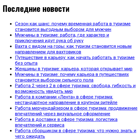
Последние новости
Сезон как шанс: почему временная работа в туризме
становится выгодным выбором для мужчин
Мужчины в туризме: работа, где характер и
приключения идут рука об руку
Вахта с видом на горы: как туризм становится новым
направлением для вахтовиков
Путешествие в карьеру: как начать работать в туризме
без опыта
Женщины в туризме: карьера, которая открывает мир
Мужчины в туризме: почему карьера в путешествиях
становится выбором сильного пола
Работа 2 через 2 в сфере туризма: свобода, гибкость и
возможность увидеть мир
Работа в компании «Лента» в сфере туризма:
нестандартное направление в крупном ритейле
Работа мерчендайзером в сфере туризма: продвижение
впечатлений через визуальное оформление
Работа в доставке в сфере туризма: логистика
впечатлений и сервиса
Работа сборщиком в сфере туризма: что нужно знать и
чего ожидать