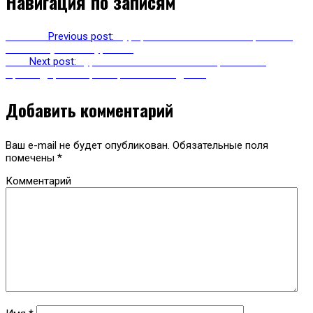
Навигация по записям
Previous
Previous post:
Курорты Чечни лишились заработка
из-за отсутствия туристов
Next
Next post:
Туристический кешбэк: Ставрополье и
Краснодарский край в режиме ожидания
Добавить комментарий
Ваш e-mail не будет опубликован.
Обязательные поля
помечены
*
Комментарий