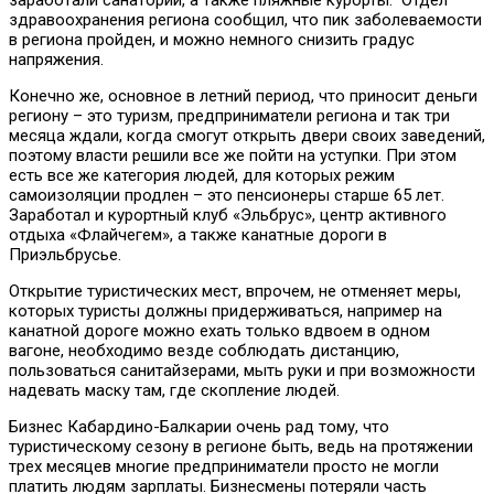
здравоохранения региона сообщил, что пик заболеваемости
в региона пройден, и можно немного снизить градус
напряжения.
Конечно же, основное в летний период, что приносит деньги
региону – это туризм, предприниматели региона и так три
месяца ждали, когда смогут открыть двери своих заведений,
поэтому власти решили все же пойти на уступки. При этом
есть все же категория людей, для которых режим
самоизоляции продлен – это пенсионеры старше 65 лет.
Заработал и курортный клуб «Эльбрус», центр активного
отдыха «Флайчегем», а также канатные дороги в
Приэльбрусье.
Открытие туристических мест, впрочем, не отменяет меры,
которых туристы должны придерживаться, например на
канатной дороге можно ехать только вдвоем в одном
вагоне, необходимо везде соблюдать дистанцию,
пользоваться санитайзерами, мыть руки и при возможности
надевать маску там, где скопление людей.
Бизнес Кабардино-Балкарии очень рад тому, что
туристическому сезону в регионе быть, ведь на протяжении
трех месяцев многие предприниматели просто не могли
платить людям зарплаты. Бизнесмены потеряли часть