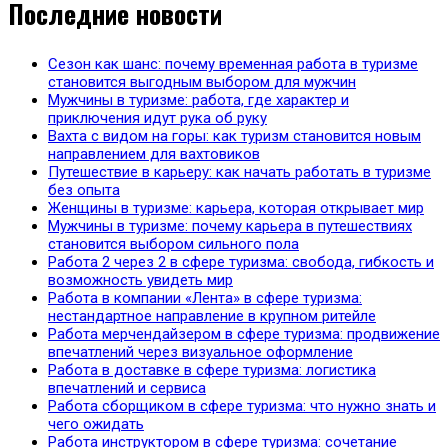
Последние новости
Сезон как шанс: почему временная работа в туризме
становится выгодным выбором для мужчин
Мужчины в туризме: работа, где характер и
приключения идут рука об руку
Вахта с видом на горы: как туризм становится новым
направлением для вахтовиков
Путешествие в карьеру: как начать работать в туризме
без опыта
Женщины в туризме: карьера, которая открывает мир
Мужчины в туризме: почему карьера в путешествиях
становится выбором сильного пола
Работа 2 через 2 в сфере туризма: свобода, гибкость и
возможность увидеть мир
Работа в компании «Лента» в сфере туризма:
нестандартное направление в крупном ритейле
Работа мерчендайзером в сфере туризма: продвижение
впечатлений через визуальное оформление
Работа в доставке в сфере туризма: логистика
впечатлений и сервиса
Работа сборщиком в сфере туризма: что нужно знать и
чего ожидать
Работа инструктором в сфере туризма: сочетание