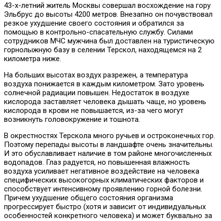
43-х-летний житель Москвы совершал восхождение на гору
Эльбрус до высоты 4200 метров. Внезапно он почувствовал
резкое ухудшение своего состояния и обратился за
помощью в контрольно-спасательную службу. Силами
сотрудников МЧС мужчина был доставлен на туристическую
горнолыжную базу в селении Терскол, находящемся на 2
километра ниже.
На больших высотах воздух разрежен, а температура
воздуха понижается в каждым километром. Зато уровень
солнечной радиации повышен. Недостаток в воздухе
кислорода заставляет человека дышать чаще, но уровень
кислорода в крови не повышается, из-за чего могут
возникнуть головокружение и тошнота.
В окрестностях Терскола много ручьев и остроконечных гор.
Поэтому перепады высоты в ландшафте очень значительны.
И это обуславливает наличие в том районе многочисленных
водопадов. Глаз радуется, но повышенная влажность
воздуха усиливает негативное воздействие на человека
специфических высокогорных климатических факторов и
способствует интенсивному проявлению горной болезни.
Причем ухудшение общего состояния организма
прогрессирует быстро (хотя и зависит от индивидуальных
особенностей конкретного человека) и может буквально за