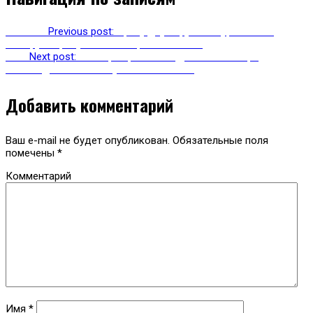
Previous
Previous post:
Сразу двум группам туристов на
Эльбрусе требуется помощь спасателей
Next
Next post:
Спикер парламента Дагестана Хизри
Шихсаидов посетил Сулакский каньон
Добавить комментарий
Ваш e-mail не будет опубликован.
Обязательные поля
помечены
*
Комментарий
Имя
*