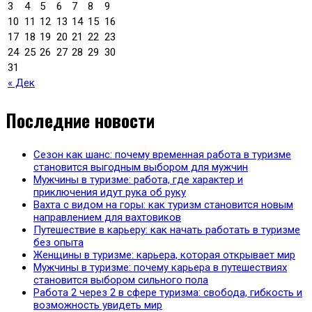
3
4
5
6
7
8
9
10
11
12
13
14
15
16
17
18
19
20
21
22
23
24
25
26
27
28
29
30
31
« Дек
Последние новости
Сезон как шанс: почему временная работа в туризме
становится выгодным выбором для мужчин
Мужчины в туризме: работа, где характер и
приключения идут рука об руку
Вахта с видом на горы: как туризм становится новым
направлением для вахтовиков
Путешествие в карьеру: как начать работать в туризме
без опыта
Женщины в туризме: карьера, которая открывает мир
Мужчины в туризме: почему карьера в путешествиях
становится выбором сильного пола
Работа 2 через 2 в сфере туризма: свобода, гибкость и
возможность увидеть мир