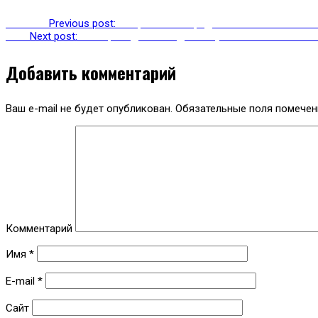
Previous
Previous post:
Современное продолжение «кавказской 
Next
Next post:
В Азербайджане подписан указ о помиловании
Добавить комментарий
Ваш e-mail не будет опубликован.
Обязательные поля помече
Комментарий
Имя
*
E-mail
*
Сайт