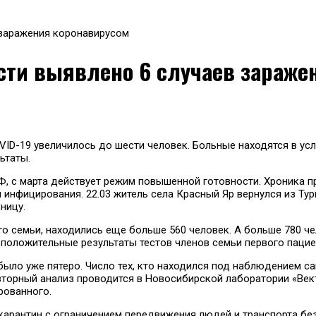
 заражения коронавирусом
асти выявлено 6 случаев зараж
ID-19 увеличилось до шести человек. Больные находятся в ус
ьтаты.
 РФ, с марта действует режим повышенной готовности. Хроника
 инфицирования. 22.03 житель села Красный Яр вернулся из Ту
ницу.
о семьи, находились еще больше 560 человек. А больше 780 че
 положительные результаты тестов членов семьи первого пацие
ыло уже пятеро. Число тех, кто находился под наблюдением сан
торный анализ проводится в Новосибирской лаборатории «Вект
рованного.
 карантин с ограничением передвижения людей и транспорта б