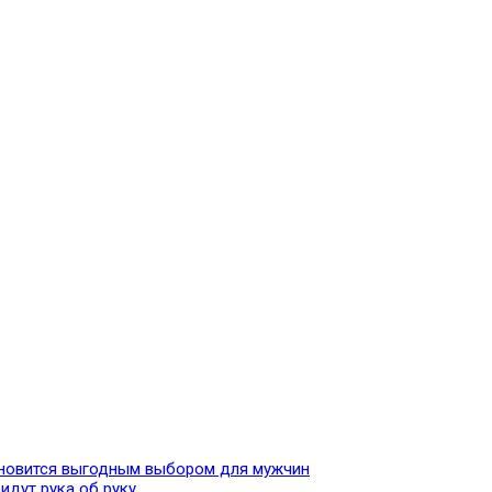
тановится выгодным выбором для мужчин
идут рука об руку