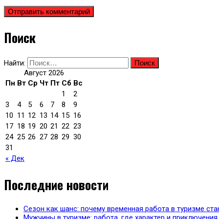
Поиск
Найти:
Август 2026
Пн
Вт
Ср
Чт
Пт
Сб
Вс
1
2
3
4
5
6
7
8
9
10
11
12
13
14
15
16
17
18
19
20
21
22
23
24
25
26
27
28
29
30
31
« Дек
Последние новости
Сезон как шанс: почему временная работа в туризме с
Мужчины в туризме: работа, где характер и приключения 