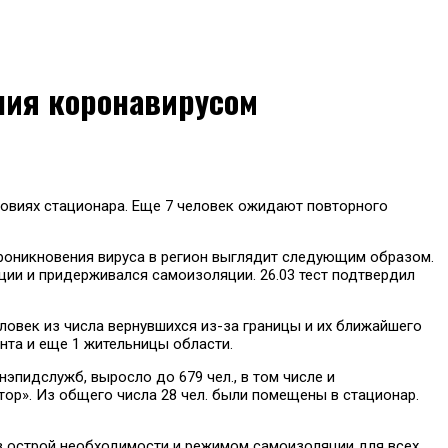
ения коронавирусом
ловиях стационара. Еще 7 человек ожидают повторного
 проникновения вируса в регион выглядит следующим образом.
рции и придерживался самоизоляции. 26.03 тест подтвердил
ловек из числа вернувшихся из-за границы и их ближайшего
нта и еще 1 жительницы области.
эпидслужб, выросло до 679 чел., в том числе и
ор». Из общего числа 28 чел. были помещены в стационар.
ез острой необходимости и режимом самоизоляции для всех