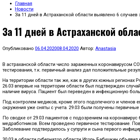
Главная
Новости
За 11 дней в Астраханской области выявлено 6 случаев
За 11 дней в Астраханской обл
Опубликовано
06.04.2020
08.04.2020
Автор:
Anastasia
В астраханской области число зараженных коронавирусом COV
тестирования, т.к. первичный анализ дал положительные резул
На территории области так же, как в других южных регионах
26.03 впервые на территории области был подтвержден случай
наличие вируса. Пациент был переведен в инфекционную боль
Под контролем медиков, кроме этого подопечного и членов ег
окружения уже сняты с учета. 29.03 были получены первичные
По сводке от 29.03 пациентов с подозрением на коронавирус б
медработников. Всем проведено первичное тестирование. Пов
Заболевание подтвердилось у супруги и сына первого инфици
30.03 в области губернатор области Игорь Бабушкин объявил