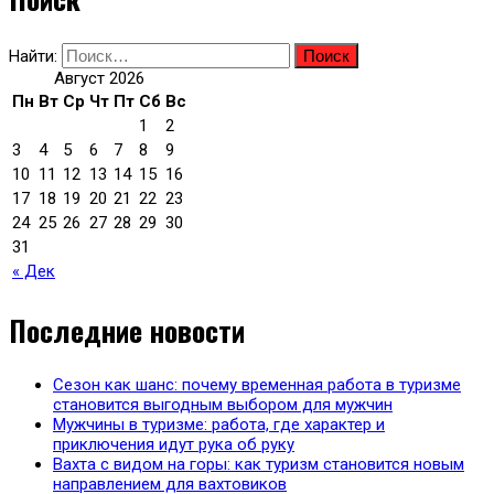
Найти:
Август 2026
Пн
Вт
Ср
Чт
Пт
Сб
Вс
1
2
3
4
5
6
7
8
9
10
11
12
13
14
15
16
17
18
19
20
21
22
23
24
25
26
27
28
29
30
31
« Дек
Последние новости
Сезон как шанс: почему временная работа в туризме
становится выгодным выбором для мужчин
Мужчины в туризме: работа, где характер и
приключения идут рука об руку
Вахта с видом на горы: как туризм становится новым
направлением для вахтовиков