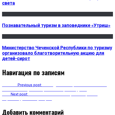
света
Познавательный туризм в заповеднике «Утриш»
Министерство Чеченской Республики по туризму
организовало благотворительную акцию для
детей-сирот
Навигация по записям
Previous
Previous post:
За 11 дней в Астраханской области
выявлено 6 случаев заражения коронавирусом
Next
Next post:
В Абхазии появился первый пациент с
коронавирусной инфекцией
Добавить комментарий