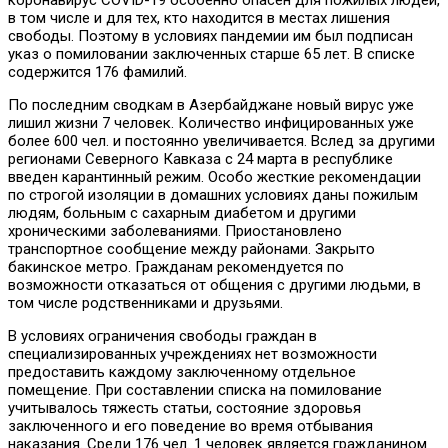
в том числе и для тех, кто находится в местах лишения
свободы. Поэтому в условиях пандемии им был подписан
указ о помиловании заключенных старше 65 лет. В списке
содержится 176 фамилий.
По последним сводкам в Азербайджане новый вирус уже
лишил жизни 7 человек. Количество инфицированных уже
более 600 чел. и постоянно увеличивается. Вслед за другими
регионами Северного Кавказа с 24 марта в республике
введен карантинный режим. Особо жесткие рекомендации
по строгой изоляции в домашних условиях даны пожилым
людям, больным с сахарным диабетом и другими
хроническими заболеваниями. Приостановлено
транспортное сообщение между районами. Закрыто
бакинское метро. Гражданам рекомендуется по
возможности отказаться от общения с другими людьми, в
том числе родственниками и друзьями.
В условиях ограничения свободы граждан в
специализированных учреждениях нет возможности
предоставить каждому заключенному отдельное
помещение. При составлении списка на помилование
учитывалось тяжесть статьи, состояние здоровья
заключенного и его поведение во время отбывания
наказания. Среди 176 чел. 1 человек является гражданином