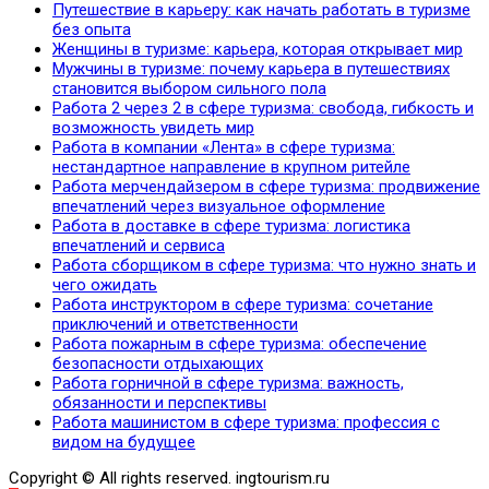
Путешествие в карьеру: как начать работать в туризме
без опыта
Женщины в туризме: карьера, которая открывает мир
Мужчины в туризме: почему карьера в путешествиях
становится выбором сильного пола
Работа 2 через 2 в сфере туризма: свобода, гибкость и
возможность увидеть мир
Работа в компании «Лента» в сфере туризма:
нестандартное направление в крупном ритейле
Работа мерчендайзером в сфере туризма: продвижение
впечатлений через визуальное оформление
Работа в доставке в сфере туризма: логистика
впечатлений и сервиса
Работа сборщиком в сфере туризма: что нужно знать и
чего ожидать
Работа инструктором в сфере туризма: сочетание
приключений и ответственности
Работа пожарным в сфере туризма: обеспечение
безопасности отдыхающих
Работа горничной в сфере туризма: важность,
обязанности и перспективы
Работа машинистом в сфере туризма: профессия с
видом на будущее
Copyright © All rights reserved. ingtourism.ru