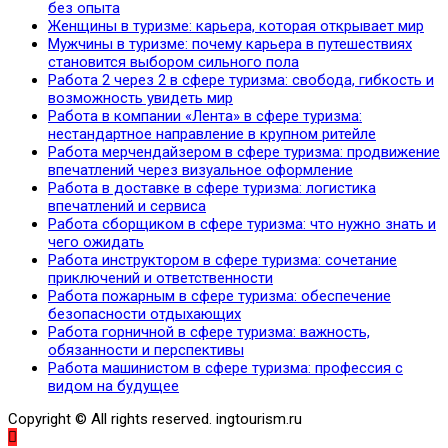
без опыта
Женщины в туризме: карьера, которая открывает мир
Мужчины в туризме: почему карьера в путешествиях
становится выбором сильного пола
Работа 2 через 2 в сфере туризма: свобода, гибкость и
возможность увидеть мир
Работа в компании «Лента» в сфере туризма:
нестандартное направление в крупном ритейле
Работа мерчендайзером в сфере туризма: продвижение
впечатлений через визуальное оформление
Работа в доставке в сфере туризма: логистика
впечатлений и сервиса
Работа сборщиком в сфере туризма: что нужно знать и
чего ожидать
Работа инструктором в сфере туризма: сочетание
приключений и ответственности
Работа пожарным в сфере туризма: обеспечение
безопасности отдыхающих
Работа горничной в сфере туризма: важность,
обязанности и перспективы
Работа машинистом в сфере туризма: профессия с
видом на будущее
Copyright © All rights reserved. ingtourism.ru