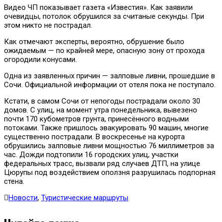
Видео ЧП показывает газета «Известия». Как заявили
очевидцы, потолок обрушился за считаные секунды. При
этом никто не пострадал.
Как отмечают эксперты, вероятно, обрушение было
ожидаемым — по крайней мере, опасную зону от прохода
огородили конусами.
Одна из заявленных причин — залповые ливни, прошедшие в
Сочи. Официальной информации от отеля пока не поступало.
Кстати, в самом Сочи от непогоды пострадали около 30
домов. С улиц, на момент утра понедельника, вывезено
почти 170 кубометров грунта, принесённого водными
потоками. Также пришлось эвакуировать 90 машин, многие
существенно пострадали. В воскресенье на курорта
обрушились залповые ливни мощностью 76 миллиметров за
час. Дожди подтопили 16 городских улиц, участки
федеральных трасс, вызвали ряд случаев ДТП, на улице
Цюрупы под воздействием оползня разрушилась подпорная
стена.
Новости
,
Туристические маршруты