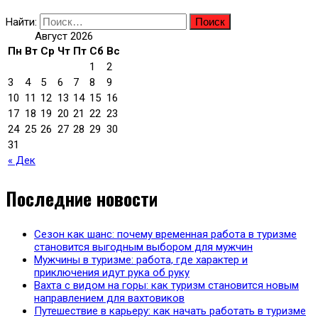
Найти:
Август 2026
Пн
Вт
Ср
Чт
Пт
Сб
Вс
1
2
3
4
5
6
7
8
9
10
11
12
13
14
15
16
17
18
19
20
21
22
23
24
25
26
27
28
29
30
31
« Дек
Последние новости
Сезон как шанс: почему временная работа в туризме
становится выгодным выбором для мужчин
Мужчины в туризме: работа, где характер и
приключения идут рука об руку
Вахта с видом на горы: как туризм становится новым
направлением для вахтовиков
Путешествие в карьеру: как начать работать в туризме