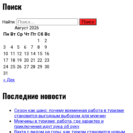
Поиск
Найти:
Август 2026
Пн
Вт
Ср
Чт
Пт
Сб
Вс
1
2
3
4
5
6
7
8
9
10
11
12
13
14
15
16
17
18
19
20
21
22
23
24
25
26
27
28
29
30
31
« Дек
Последние новости
Сезон как шанс: почему временная работа в туризме
становится выгодным выбором для мужчин
Мужчины в туризме: работа, где характер и
приключения идут рука об руку
Вахта с видом на горы: как туризм становится новым