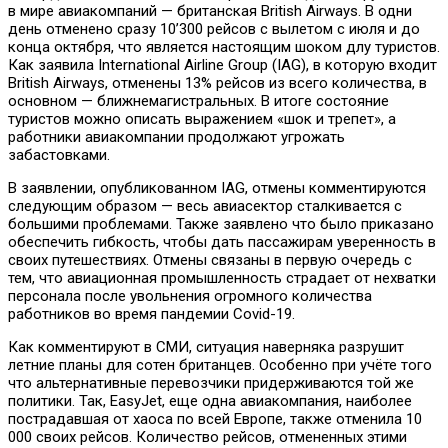
в мире авиакомпаний — британская British Airways. В одни
день отменено сразу 10’300 рейсов с вылетом с июля и до
конца октября, что является настоящим шоком длу туристов.
Как заявила International Airline Group (IAG), в которую входит
British Airways, отменены 13% рейсов из всего количества, в
основном — ближнемагистральных. В итоге состояние
туристов можно описать выражением «шок и трепет», а
работники авиакомпании продолжают угрожать
забастовками.
В заявлении, опубликованном IAG, отмены комментируются
следующим образом — весь авиасектор сталкивается с
большими проблемами. Также заявлено что было приказано
обеспечить гибкость, чтобы дать пассажирам уверенность в
своих путешествиях. Отмены связаны в первую очередь с
тем, что авиационная промышленность страдает от нехватки
персонала после увольнения огромного количества
работников во время пандемии Covid-19.
Как комментируют в СМИ, ситуация наверняка разрушит
летние планы для сотен британцев. Особенно при учёте того
что альтернативные перевозчики придерживаются той же
политики. Так, EasyJet, еще одна авиакомпания, наиболее
пострадавшая от хаоса по всей Европе, также отменила 10
000 своих рейсов. Количество рейсов, отмененных этими