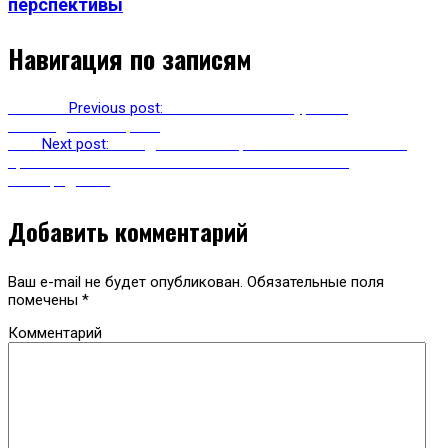
перспективы
Навигация по записям
Previous
Previous post:
Познавательный туризм в
заповеднике «Утриш»
Next
Next post:
Заседание Межпарламентской ассамблеи
православия в Тбилиси закончилось массовыми
беспорядками
Добавить комментарий
Ваш e-mail не будет опубликован.
Обязательные поля
помечены
*
Комментарий