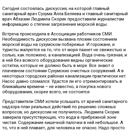
Сегодня состоялась дискуссия, на которой главный
санитарный врач Сухума Алла Беляева и главный санитарный
врач Абхазии Людмила Скорик предоставили журналистам
информацию о степени загрязнения морской воды.
Встреча происходила в Ассоциации работников СМИ.
Необходимость дискуссии вызвана плохим состоянием
морской воды на сухумском побережье. И горожане, и
туристы жалуются на то, что от моря пахнет не свежестью и
солью, как положено, а канализацией. Вода очень грязная, и
в ней без всякого оборудования видны органические
остатки, которых не должно быть в море. Все знают о
плачевном состоянии Сухумских очистных сооружений. А в
некоторых городских районах канализации практически нет.
Насос давно сломался. Удастся ли его отремонтировать в
ближайшем времени – не известно, а покупка нового
оборудования, скорее всего, не состоится.
Представители СМИ хотели услышать от врачей санитарного
надзора план реальных действий по решению сложных
вопросов, но дискуссии не получилось. Людмила Скорик
заверила присутствующих, что вода в прибрежной зоне
чистая. Содержание кишечной палочки в ней небольшое. А
то, что в ней плавает, для человека не опасно. Надо просто